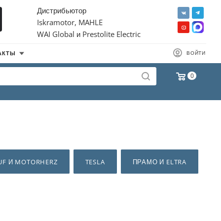
Дистрибьютор
Iskramotor, MAHLE
WAI Global и Prestolite Electric
АКТЫ
ВОЙТИ
0
UF И MOTORHERZ
TESLA
ПРАМО И ELTRA