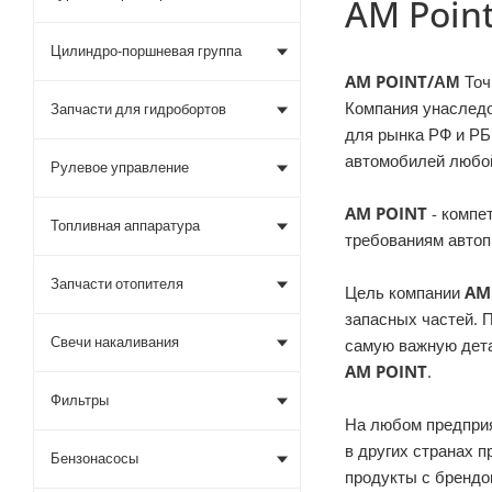
AM Poin
Цилиндро-поршневая группа
AM POINT/АМ
Точ
Компания унаследо
Запчасти для гидробортов
для рынка РФ и Р
автомобилей любой
Рулевое управление
AM POINT
- компе
Топливная аппаратура
требованиям автоп
Запчасти отопителя
Цель компании
AM
запасных частей. 
Свечи накаливания
самую важную детал
AM POINT
.
Фильтры
На любом предприя
в других странах 
Бензонасосы
продукты с бренд