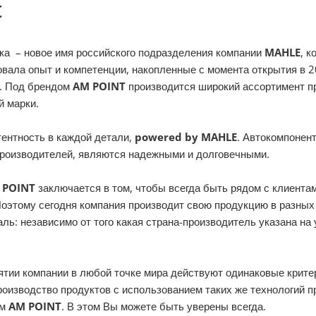
t
ка – новое имя российского подразделения компании
MAHLE
, 
вала опыт и компетенции, накопленные с момента открытия в 20
Б. Под брендом
AM POINT
производится широкий ассортимент пр
 марки.
тентность в каждой детали,
powered by MAHLE
. Автокомпонен
роизводителей, являются надежными и долговечными.
 POINT
заключается в том, чтобы всегда быть рядом с клиент
Поэтому сегодня компания производит свою продукцию в разных 
ь: независимо от того какая страна-производитель указана на 
тии компании в любой точке мира действуют одинаковые крите
производство продуктов с использованием таких же технологий п
ом
AM POINT
. В этом Вы можете быть уверены всегда.