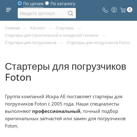
По ценам
По каталогу
0
—
—
—
Главная
Каталог
Стартеры
—
Стартеры для строительной и складской техники
—
Стартеры для погрузчиков
Стартеры для погрузчиков Foton
Стартеры для погрузчиков
Foton
Группа компаний Искра АЕ поставляет стартеры для
погрузчиков Foton с 2005 года. Наши специалисты
выполняют
профессиональный
, точный подбор
оригинальных запчастей или замен для погрузчиков
Foton.