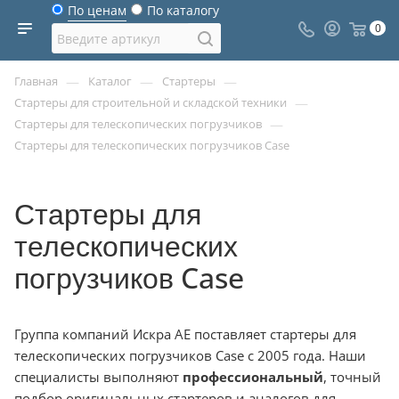
По ценам
По каталогу
0
—
—
—
Главная
Каталог
Стартеры
—
Стартеры для строительной и складской техники
—
Стартеры для телескопических погрузчиков
Стартеры для телескопических погрузчиков Case
Стартеры для
телескопических
погрузчиков Case
Группа компаний Искра АЕ поставляет стартеры для
телескопических погрузчиков Case с 2005 года. Наши
специалисты выполняют
профессиональный
, точный
подбор оригинальных стартеров и аналогов для