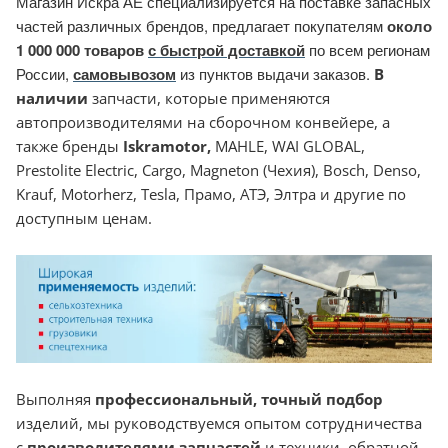
Магазин Искра АЕ специализируется на поставке запасных
частей различных брендов, предлагает покупателям
около
1 000 000 товаров
с быстрой доставкой
по всем регионам
России,
самовывозом
из пунктов выдачи заказов.
В
наличии
запчасти, которые применяются
автопроизводителями на сборочном конвейере, а
также бренды
Iskramotor
,
MAHLE, WAI GLOBAL,
Prestolite Electric, Cargo, Magneton (Чехия), Bosch, Denso,
Krauf, Motorherz, Tesla, Прамо, АТЭ, Элтра и другие по
доступным ценам.
Выполняя
профессиональный, точный подбор
изделий, мы руководствуемся опытом сотрудничества
с
производителями запчастей
и техники, обратной