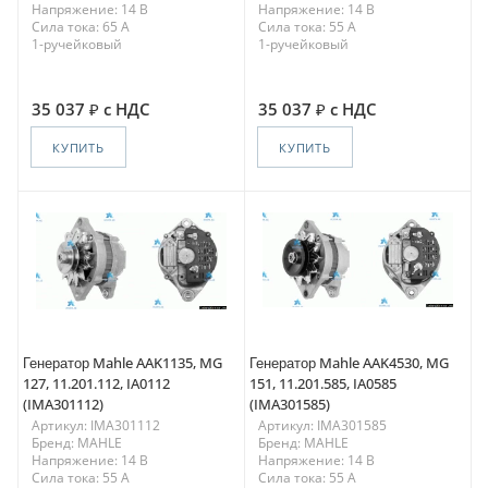
Напряжение: 14 В
Напряжение: 14 В
Сила тока: 65 A
Сила тока: 55 A
1-ручейковый
1-ручейковый
35 037
с НДС
35 037
с НДС
КУПИТЬ
КУПИТЬ
Генератор Mahle AAK1135, MG
Генератор Mahle AAK4530, MG
127, 11.201.112, IA0112
151, 11.201.585, IA0585
(IMA301112)
(IMA301585)
Артикул: IMA301112
Артикул: IMA301585
Бренд: MAHLE
Бренд: MAHLE
Напряжение: 14 В
Напряжение: 14 В
Сила тока: 55 A
Сила тока: 55 A