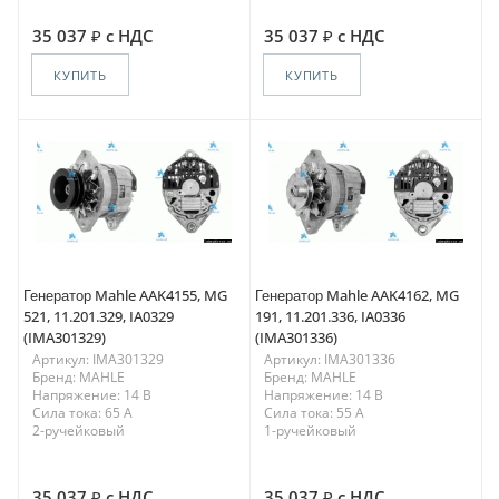
35 037
с НДС
35 037
с НДС
КУПИТЬ
КУПИТЬ
Генератор Mahle AAK4155, MG
Генератор Mahle AAK4162, MG
521, 11.201.329, IA0329
191, 11.201.336, IA0336
(IMA301329)
(IMA301336)
Артикул: IMA301329
Артикул: IMA301336
Бренд: MAHLE
Бренд: MAHLE
Напряжение: 14 В
Напряжение: 14 В
Сила тока: 65 A
Сила тока: 55 A
2-ручейковый
1-ручейковый
35 037
с НДС
35 037
с НДС