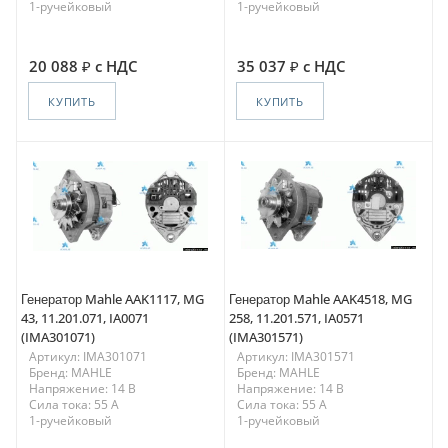
1-ручейковый
1-ручейковый
20 088
с НДС
35 037
с НДС
КУПИТЬ
КУПИТЬ
Генератор Mahle AAK1117, MG
Генератор Mahle AAK4518, MG
43, 11.201.071, IA0071
258, 11.201.571, IA0571
(IMA301071)
(IMA301571)
Артикул: IMA301071
Артикул: IMA301571
Бренд: MAHLE
Бренд: MAHLE
Напряжение: 14 В
Напряжение: 14 В
Сила тока: 55 A
Сила тока: 55 A
1-ручейковый
1-ручейковый