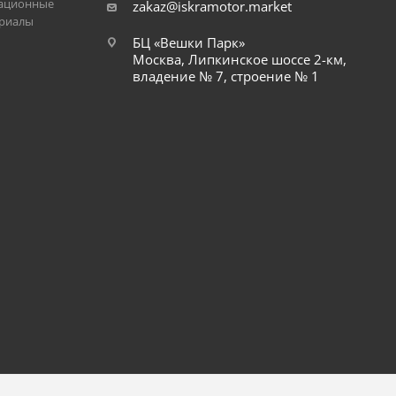
ационные
zakaz@iskramotor.market
риалы
БЦ «Вешки Парк»
Москва, Липкинское шоссе 2-км,
владение № 7, строение № 1