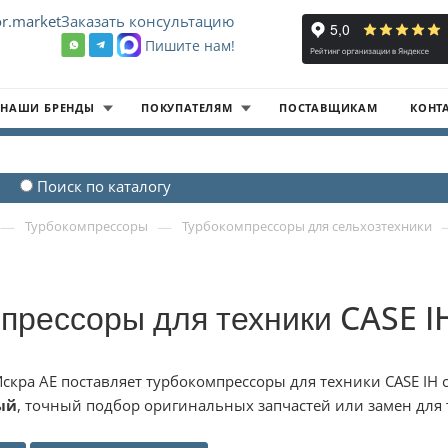
r.market
Заказать консультацию
Пишите нам!
8
НАШИ БРЕНДЫ
ПОКУПАТЕЛЯМ
ПОСТАВЩИКАМ
КОНТ
Поиск по каталогу
—
—
Турбокомпрессоры
Турбокомпрессоры для сельхозтехники
прессоры для техники CASE I
скра АЕ поставляет турбокомпрессоры для техники CASE IH
ый
, точный подбор оригинальных запчастей или замен для 