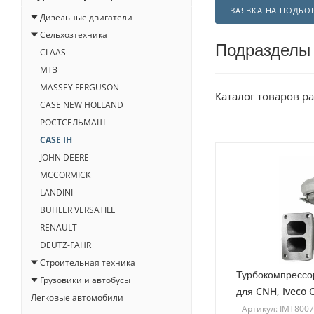
ЗАЯВКА НА ПОДБО
Дизельные двигатели
Сельхозтехника
Подразделы
CLAAS
МТЗ
MASSEY FERGUSON
Каталог товаров р
CASE NEW HOLLAND
РОСТСЕЛЬМАШ
CASE IH
JOHN DEERE
MCCORMICK
LANDINI
BUHLER VERSATILE
RENAULT
DEUTZ-FAHR
Строительная техника
Турбокомпрессо
Грузовики и автобусы
для CNH, Iveco 
Легковые автомобили
Артикул: IMT800