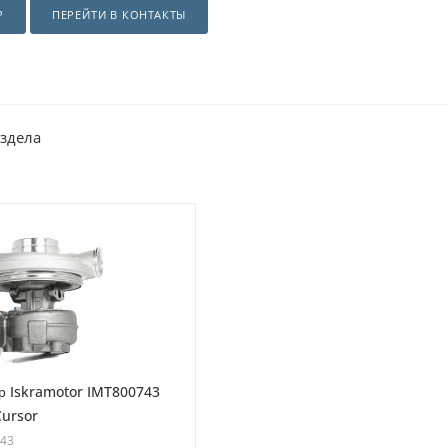
Р
ПЕРЕЙТИ В КОНТАКТЫ
аздела
р Iskramotor IMT800743
Cursor
743