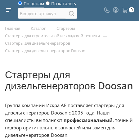
По ценам
По каталогу
0
—
—
—
Главная
Каталог
Стартеры
—
Стартеры для строительной и складской техники
—
Стартеры для дизельгенераторов
Стартеры для дизельгенераторов Doosan
Стартеры для
дизельгенераторов Doosan
Группа компаний Искра АЕ поставляет стартеры для
дизельгенераторов Doosan с 2005 года. Наши
специалисты выполняют
профессиональный
, точный
подбор оригинальных запчастей или замен для
дизельгенераторов Doosan.