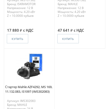
Артикул: IMS101382
Артикул: IMS301382
Бренд: ISKRAMOTOR
Бренд: MAHLE
Напряжение: 12 В
Напряжение: 12 В
Мощность: 4.20 кВт
Мощность: 4.20 кВт
Z = 10.0000-зубьев
Z = 10.0000-зубьев
17 880
с НДС
47 641
с НДС
КУПИТЬ
КУПИТЬ
Стартер Mahle AZF4292, MS 169,
11.132.083, IS1097 (IMS302083)
Артикул: IMS302083
Бренд: MAHLE
Напряжение: 24 В