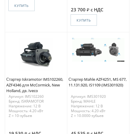
КУПИТЬ
23 700
с НДС
КУПИТЬ
Стартер Iskramotor IMS102260,
Стартер Mahle AZF4251, MS 677,
AZF4346 для McCormick, New
11.131.920, IS1109 (IMS301920)
Holland, дв. Iveco
Артикул: IMS102260
Артикул: IMS301920
Бренд: ISKRAMOTOR
Бренд: MAHLE
Напряжение: 12 В
Напряжение: 12 В
Мощность: 4.20 кВт
Мощность: 4.20 кВт
Z = 10-зубьев
Z = 10.0000-зубьев
19 530
с НДС
45 535
с НДС