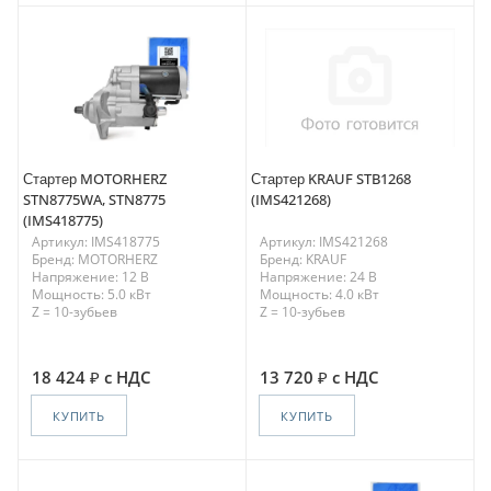
Стартер MOTORHERZ
Стартер KRAUF STB1268
STN8775WA, STN8775
(IMS421268)
(IMS418775)
Артикул: IMS418775
Артикул: IMS421268
Бренд: MOTORHERZ
Бренд: KRAUF
Напряжение: 12 В
Напряжение: 24 В
Мощность: 5.0 кВт
Мощность: 4.0 кВт
Z = 10-зубьев
Z = 10-зубьев
18 424
с НДС
13 720
с НДС
КУПИТЬ
КУПИТЬ