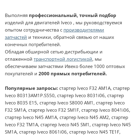
Выполняя
профессиональный, точный подбор
изделий для двигателей Iveco , мы руководствуемся
опытом сотрудничества с
производителями
запчастей
и техники, обратной связью от наших
конечных потребителей.
Обладая обширной сетью дистрибьюции и
отлаженной
транспортной логистикой
, мы
обеспечиваем запчастями Ивеко более 1000 оптовых
покупателей и
2000 прямых потребителей.
Популярные запросы:
стартер Iveco F32 AM1A, стартер
Iveco 80313AM1P.S550, стартер Iveco 8031i06, стартер
Iveco 8035 E15, стартер Iveco S8000 AM1, стартер Iveco
F32 SM1A, стартер Iveco F32 SM1F, стартер Iveco 8041i06,
стартер Iveco N45 AM1A, стартер Iveco N45 AM2, стартер
Iveco F32 TM1A, стартер Iveco N45 SM1, стартер Iveco N45
SM1A, стартер Iveco 8061i06, стартер Iveco N45 TE1F,