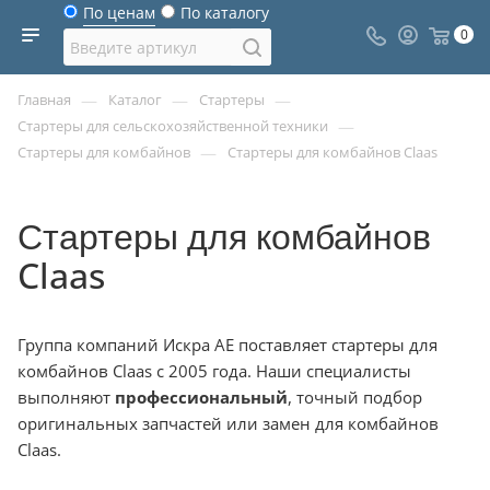
По ценам
По каталогу
0
—
—
—
Главная
Каталог
Стартеры
—
Стартеры для сельскохозяйственной техники
—
Стартеры для комбайнов
Стартеры для комбайнов Claas
Стартеры для комбайнов
Claas
Группа компаний Искра АЕ поставляет стартеры для
комбайнов Claas с 2005 года. Наши специалисты
выполняют
профессиональный
, точный подбор
оригинальных запчастей или замен для комбайнов
Claas.