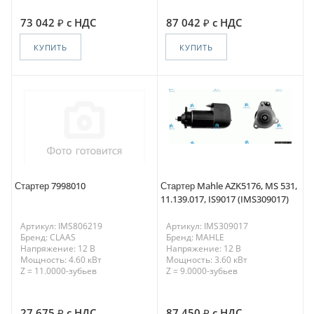
73 042
с НДС
87 042
с НДС
КУПИТЬ
КУПИТЬ
Стартер 7998010
Стартер Mahle AZK5176, MS 531,
11.139.017, IS9017 (IMS309017)
Артикул: IMS806219
Артикул: IMS309017
Бренд: CLAAS
Бренд: MAHLE
Напряжение: 12 В
Напряжение: 12 В
Мощность: 4.60 кВт
Мощность: 3.60 кВт
Z = 11.0000-зубьев
Z = 9.0000-зубьев
27 675
с НДС
87 450
с НДС