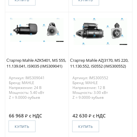
Стартер Mahle AZK5401, MS 555,
Стартер Mahle AZJ3170, MS 220,
11.139.041, IS9035 (IMS309041)
11.130.552, IS0552 (IMS300552)
Артикул: IMS309041
Артикул: IMS300552
Бренд: MAHLE
Бренд: MAHLE
Напряжение: 24 В
Напряжение: 12 В
Мощность: 5.40 кВт
Мощность: 3.00 кВт
Z = 9.0000-зубьев
Z = 9.0000-зубьев
66 968
с НДС
42 630
с НДС
КУПИТЬ
КУПИТЬ