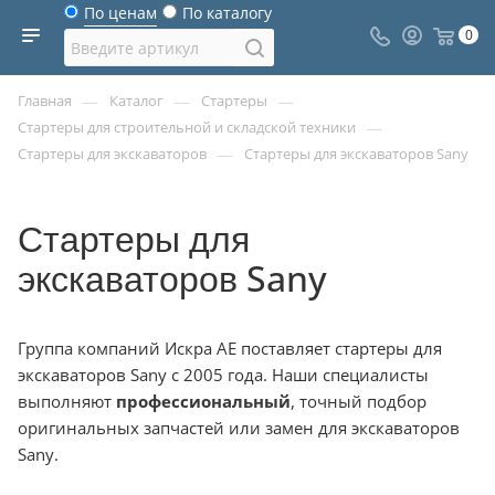
По ценам
По каталогу
0
—
—
—
Главная
Каталог
Стартеры
—
Стартеры для строительной и складской техники
—
Стартеры для экскаваторов
Стартеры для экскаваторов Sany
Стартеры для
экскаваторов Sany
Группа компаний Искра АЕ поставляет стартеры для
экскаваторов Sany с 2005 года. Наши специалисты
выполняют
профессиональный
, точный подбор
оригинальных запчастей или замен для экскаваторов
Sany.