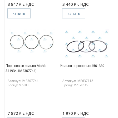
3 847
с НДС
3 440
с НДС
КУПИТЬ
КУПИТЬ
Поршневые кольца Mahle
Кольца поршневые 4501339
S41934, IME307744)
Артикул: IME307744
Артикул: IME637118
Бренд: MAHLE
Бренд: MAGIRUS
7 872
с НДС
1 970
с НДС