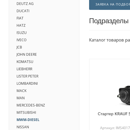
DEUTZ AG
ЗАЯВКА НА ПОДБО
DUCATI
Подразделы
FIAT
HATZ
ISUZU
Каталог товаров р
IVECO
JCB
JOHN DEERE
KOMATSU
LIEBHERR
LISTER PETER
LOMBARDINI
MACK
MAN
MERCEDES-BENZ
MITSUBISHI
Стартер KRAUF 
MWM-DIESEL
NISSAN
Артикул: IMS401