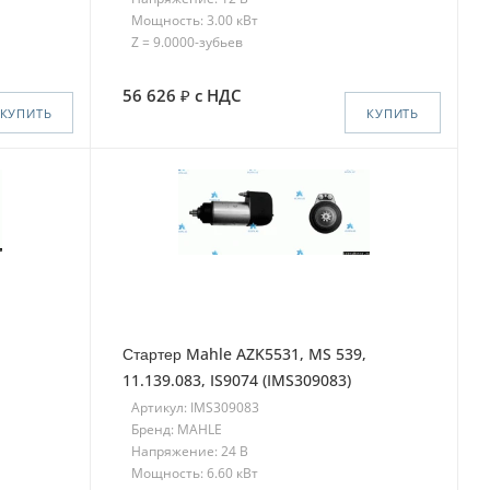
Мощность: 3.00 кВт
Z = 9.0000-зубьев
56 626
с НДС
КУПИТЬ
КУПИТЬ
Стартер Mahle AZK5531, MS 539,
11.139.083, IS9074 (IMS309083)
Артикул: IMS309083
Бренд: MAHLE
Напряжение: 24 В
Мощность: 6.60 кВт