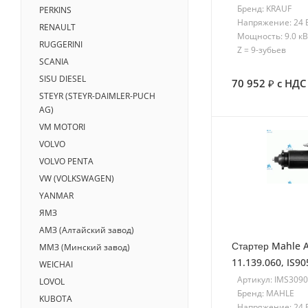
Бренд: KRAUF
PERKINS
Напряжение: 24 
RENAULT
Мощность: 9.0 кВ
RUGGERINI
Z = 9-зубьев
SCANIA
SISU DIESEL
70 952
с НДС
STEYR (STEYR-DAIMLER-PUCH
AG)
VM MOTORI
VOLVO
VOLVO PENTA
VW (VOLKSWAGEN)
YANMAR
ЯМЗ
АМЗ (Алтайский завод)
Стартер Mahle 
ММЗ (Минский завод)
11.139.060, IS9
WEICHAI
Артикул: IMS309
LOVOL
Бренд: MAHLE
KUBOTA
Напряжение: 24 