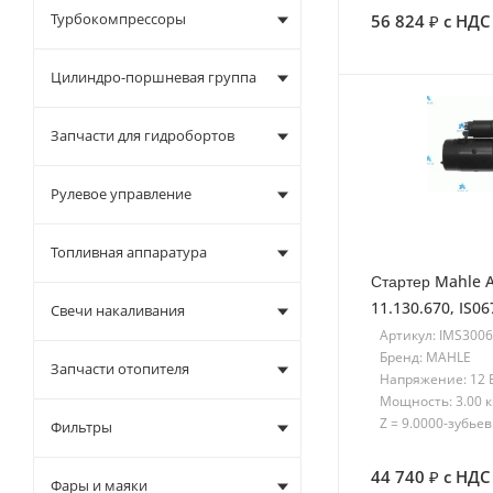
Турбокомпрессоры
56 824
с НДС
Цилиндро-поршневая группа
Запчасти для гидробортов
Рулевое управление
Топливная аппаратура
Стартер Mahle A
11.130.670, IS0
Свечи накаливания
Артикул: IMS300
Бренд: MAHLE
Запчасти отопителя
Напряжение: 12 
Мощность: 3.00 
Z = 9.0000-зубьев
Фильтры
44 740
с НДС
Фары и маяки