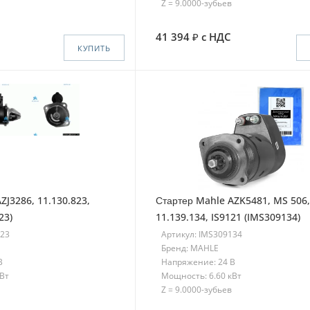
Z = 9.0000-зубьев
41 394
с НДС
КУПИТЬ
ZJ3286, 11.130.823,
Стартер Mahle AZK5481, MS 506,
23)
11.139.134, IS9121 (IMS309134)
823
Артикул: IMS309134
Бренд: MAHLE
В
Напряжение: 24 В
кВт
Мощность: 6.60 кВт
Z = 9.0000-зубьев