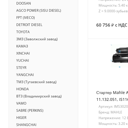
DOOSAN
Мощность: 5.40 
AGCO POWER (SISU DIESEL)
Z = 9.0000-зубьев
FPT (IVECO)
60 756
с НДС
DETROIT DIESEL
TOYOTA
ЗМЗ (Заволжский завод)
КАМАЗ
XINCHAI
YUCHAI
STEYR
YANGCHAI
ТМЗ (Тутаевский завод)
HONDA
Стартер Mahle A
ВТЗ (Владимирский завод)
11.132.051, IS1
VAMO
Артикул: IMS302
SABRE (PERKINS)
Бренд: MAHLE
HIGER
Напряжение: 12 
Мощность: 3.20 
SHANGCHAI