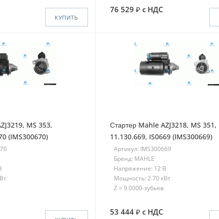
76 529
с НДС
КУПИТЬ
ZJ3219, MS 353,
Стартер Mahle AZJ3218, MS 351,
670 (IMS300670)
11.130.669, IS0669 (IMS300669)
670
Артикул: IMS300669
Бренд: MAHLE
В
Напряжение: 12 В
кВт
Мощность: 2.70 кВт
Z = 9.0000-зубьев
53 444
с НДС