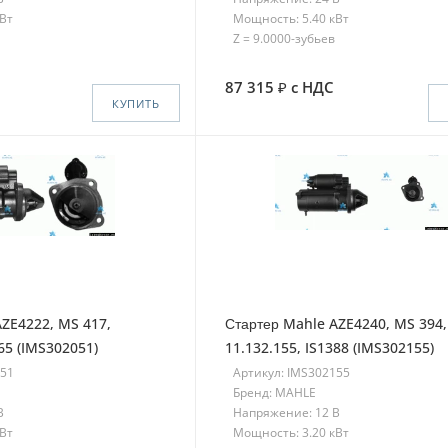
кВт
Мощность: 5.40 кВт
Z = 9.0000-зубьев
87 315
с НДС
КУПИТЬ
ZE4222, MS 417,
Стартер Mahle AZE4240, MS 394,
165 (IMS302051)
11.132.155, IS1388 (IMS302155)
051
Артикул: IMS302155
Бренд: MAHLE
В
Напряжение: 12 В
кВт
Мощность: 3.20 кВт