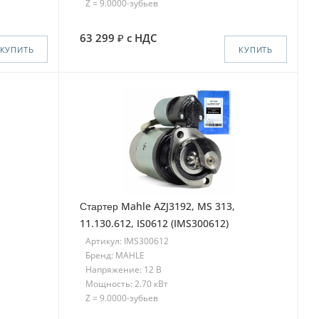
Z = 9.0000-зубьев
63 299
с НДС
КУПИТЬ
КУПИТЬ
Стартер Mahle AZJ3192, MS 313,
11.130.612, IS0612 (IMS300612)
Артикул: IMS300612
Бренд: MAHLE
Напряжение: 12 В
Мощность: 2.70 кВт
Z = 9.0000-зубьев