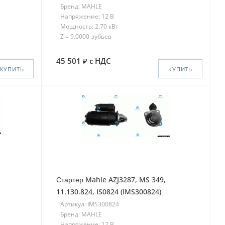
Бренд: MAHLE
Напряжение: 12 В
Мощность: 2.70 кВт
Z = 9.0000-зубьев
45 501
с НДС
КУПИТЬ
КУПИТЬ
Стартер Mahle AZJ3287, MS 349,
11.130.824, IS0824 (IMS300824)
Артикул: IMS300824
Бренд: MAHLE
Напряжение: 12 В