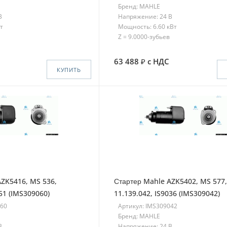
Бренд: MAHLE
В
Напряжение: 24 В
т
Мощность: 6.60 кВт
Z = 9.0000-зубьев
63 488
с НДС
КУПИТЬ
AZK5416, MS 536,
Стартер Mahle AZK5402, MS 577,
051 (IMS309060)
11.139.042, IS9036 (IMS309042)
060
Артикул: IMS309042
Бренд: MAHLE
В
Напряжение: 24 В