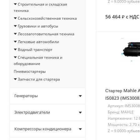
Z = 9.0000-зубьев
Строительная и складская
техника
56 464
с НДС
Сельскохозяйственная техника
Грузовики и автобусы
Лесозаготовительная техника
Легковые автомобили
Водный транспорт
Специальная техника и
оборудование
Пневмостартеры
Запчасти для стартера
Стартер Mahle A
Генераторы
IS0823 (IMS3008
Артикул: IMS300
Бренд: MAHLE
Электродвигатели
Напряжение: 12 
Мощность: 2.70 
Компрессоры кондиционера
Z = 9.0000-зубьев