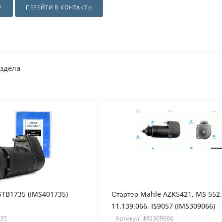
Р
ПЕРЕЙТИ В КОНТАКТЫ
аздела
STB1735 (IMS401735)
Стартер Mahle AZK5421, MS 552,
11.139.066, IS9057 (IMS309066)
735
Артикул: IMS309066