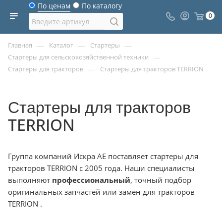
По ценам
По каталогу
0
—
—
—
Главная
Каталог
Стартеры
—
Стартеры для сельскохозяйственной техники
—
Стартеры для тракторов
Стартеры для тракторов TERRION
Стартеры для тракторов
TERRION
Группа компаний Искра АЕ поставляет стартеры для
тракторов TERRION с 2005 года. Наши специалисты
выполняют
профессиональный
, точный подбор
оригинальных запчастей или замен для тракторов
TERRION .