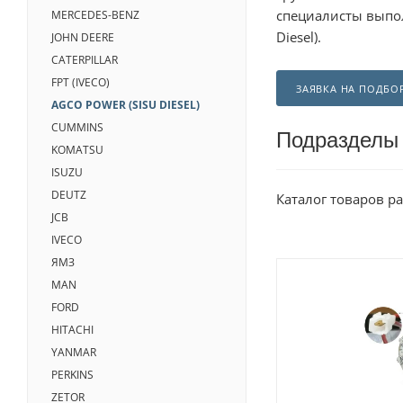
специалисты вып
MERCEDES-BENZ
Diesel).
JOHN DEERE
CATERPILLAR
FPT (IVECO)
ЗАЯВКА НА ПОДБО
AGCO POWER (SISU DIESEL)
CUMMINS
Подразделы
KOMATSU
ISUZU
DEUTZ
Каталог товаров р
JCB
IVECO
ЯМЗ
MAN
FORD
HITACHI
YANMAR
PERKINS
ZETOR