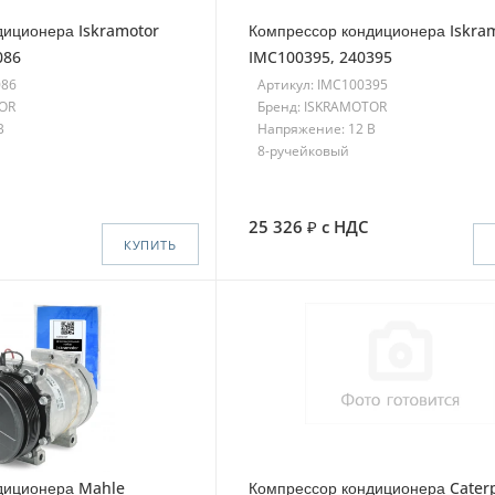
диционера Iskramotor
Компрессор кондиционера Iskra
086
IMC100395, 240395
086
Артикул: IMC100395
TOR
Бренд: ISKRAMOTOR
В
Напряжение: 12 В
8-ручейковый
25 326
с НДС
КУПИТЬ
диционера Mahle
Компрессор кондиционера Caterp