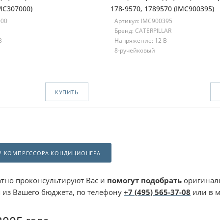
MC307000)
178-9570, 1789570 (IMC900395)
000
Артикул: IMC900395
Бренд: CATERPILLAR
В
Напряжение: 12 В
8-ручейковый
КУПИТЬ
Р КОМПРЕССОРА КОНДИЦИОНЕРА
тно проконсультируют Вас и
помогут подобрать
оригиналь
я из Вашего бюджета, по телефону
+7 (495) 565-37-08
или в 