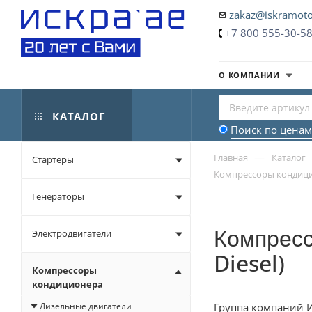
zakaz@iskramoto
+7 800 555-30-5
О КОМПАНИИ
КАТАЛОГ
Поиск по ценам
—
Главная
Каталог
Стартеры
Компрессоры кондицион
Генераторы
Компресс
Электродвигатели
Diesel)
Компрессоры
кондиционера
Дизельные двигатели
Группа компаний Ис