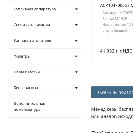
ACP1047000S (I
Топливная аппаратура
Артикул: IMC307
Бренд: MAHLE
Напряжение: 12 
Свечи накаливания
6-ручейковый
Запчасти отопителя
41 032
с НДС
Фильтры
Фары и маяки
Бензонасосы
ЗАЯВКА НА ПОДБО
Дополнительная
Менеджеры беспла
номенклатура
или аналог, исход