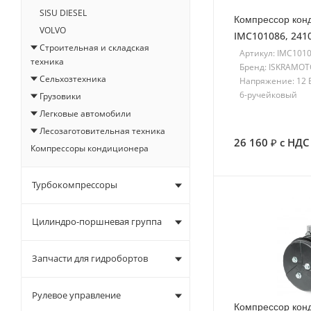
SISU DIESEL
Компрессор кон
VOLVO
IMC101086, 241
Строительная и складская
Артикул: IMC101
техника
Бренд: ISKRAMO
Сельхозтехника
Напряжение: 12 
6-ручейковый
Грузовики
Легковые автомобили
Лесозаготовительная техника
26 160
с НДС
Компрессоры кондиционера
Турбокомпрессоры
Цилиндро-поршневая группа
Запчасти для гидробортов
Рулевое управление
Компрессор кон