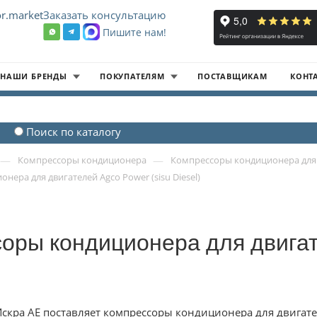
r.market
Заказать консультацию
Пишите нам!
8
НАШИ БРЕНДЫ
ПОКУПАТЕЛЯМ
ПОСТАВЩИКАМ
КОНТ
Поиск по каталогу
—
—
Компрессоры кондиционера
Компрессоры кондиционера для
ера для двигателей Agco Power (sisu Diesel)
оры кондиционера для двигат
кра АЕ поставляет компрессоры кондиционера для двигателей