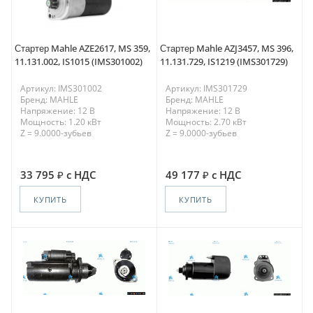
Стартер Mahle AZE2617, MS 359,
Стартер Mahle AZJ3457, MS 396,
11.131.002, IS1015 (IMS301002)
11.131.729, IS1219 (IMS301729)
Артикул: IMS301002
Артикул: IMS301729
Бренд: MAHLE
Бренд: MAHLE
Напряжение: 12 В
Напряжение: 12 В
Мощность: 1.20 кВт
Мощность: 2.70 кВт
Z = 9.0000-зубьев
Z = 9.0000-зубьев
33 795
с НДС
49 177
с НДС
КУПИТЬ
КУПИТЬ