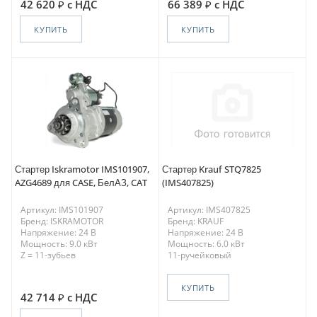
42 620
с НДС
66 389
с НДС
КУПИТЬ
КУПИТЬ
Стартер Iskramotor IMS101907,
Стартер Krauf STQ7825
AZG4689 для CASE, БелАЗ, CAT
(IMS407825)
Артикул: IMS101907
Артикул: IMS407825
Бренд: ISKRAMOTOR
Бренд: KRAUF
Напряжение: 24 В
Напряжение: 24 В
Мощность: 9.0 кВт
Мощность: 6.0 кВт
Z = 11-зубьев
11-ручейковый
КУПИТЬ
42 714
с НДС