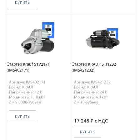
КУПИТЬ
Стартер Krauf STV2171
Стартер KRAUF STI1232
(IMS402171)
(IMS421232)
Артикул: IMS402171
Артикул: IMS421232
Бренд: KRAUF
Бренд: KRAUF
Напряжение: 12 В
Напряжение: 24 В
Мощность: 1.10 кВт
Мощность: 4.0 кВт
Z = 9.0000-зубьев
Z = 10-зубьев
КУПИТЬ
17 248
с НДС
КУПИТЬ