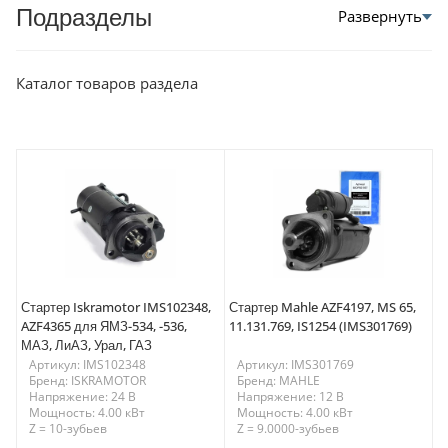
Подразделы
Каталог товаров раздела
Стартер Iskramotor IMS102348,
Стартер Mahle AZF4197, MS 65,
AZF4365 для ЯМЗ-534, -536,
11.131.769, IS1254 (IMS301769)
МАЗ, ЛиАЗ, Урал, ГАЗ
Артикул: IMS102348
Артикул: IMS301769
Бренд: ISKRAMOTOR
Бренд: MAHLE
Напряжение: 24 В
Напряжение: 12 В
Мощность: 4.00 кВт
Мощность: 4.00 кВт
Z = 10-зубьев
Z = 9.0000-зубьев