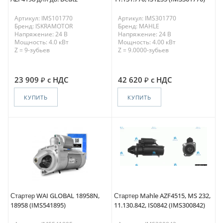
Артикул: IMS101770
Артикул: IMS301770
Бренд: ISKRAMOTOR
Бренд: MAHLE
Напряжение: 24 В
Напряжение: 24 В
Мощность: 4.0 кВт
Мощность: 4.00 кВт
Z = 9-зубьев
Z = 9.0000-зубьев
23 909
с НДС
42 620
с НДС
КУПИТЬ
КУПИТЬ
Стартер WAI GLOBAL 18958N,
Стартер Mahle AZF4515, MS 232,
18958 (IMS541895)
11.130.842, IS0842 (IMS300842)