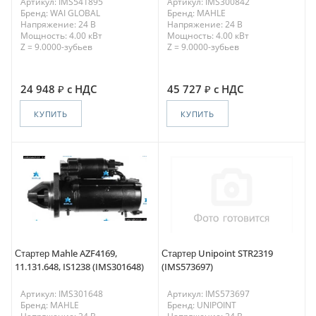
Артикул: IMS541895
Артикул: IMS300842
Бренд: WAI GLOBAL
Бренд: MAHLE
Напряжение: 24 В
Напряжение: 24 В
Мощность: 4.00 кВт
Мощность: 4.00 кВт
Z = 9.0000-зубьев
Z = 9.0000-зубьев
24 948
с НДС
45 727
с НДС
КУПИТЬ
КУПИТЬ
Стартер Mahle AZF4169,
Стартер Unipoint STR2319
11.131.648, IS1238 (IMS301648)
(IMS573697)
Артикул: IMS301648
Артикул: IMS573697
Бренд: MAHLE
Бренд: UNIPOINT