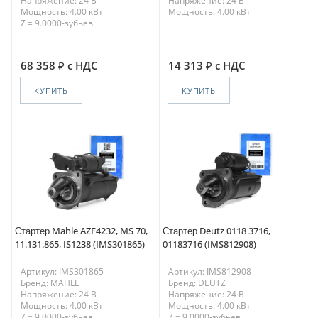
Напряжение: 24 В
Напряжение: 24 В
Мощность: 4.00 кВт
Мощность: 4.00 кВт
Z = 9.0000-зубьев
68 358
с НДС
14 313
с НДС
КУПИТЬ
КУПИТЬ
Стартер Mahle AZF4232, MS 70,
Стартер Deutz 0118 3716,
11.131.865, IS1238 (IMS301865)
01183716 (IMS812908)
Артикул: IMS301865
Артикул: IMS812908
Бренд: MAHLE
Бренд: DEUTZ
Напряжение: 24 В
Напряжение: 24 В
Мощность: 4.00 кВт
Мощность: 4.00 кВт
Z = 9.0000-зубьев
Z = 9.0000-зубьев