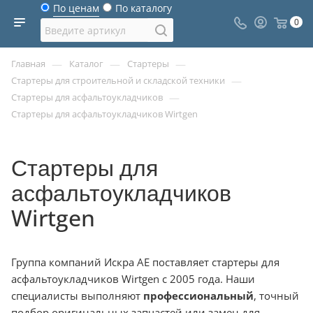
По ценам
По каталогу
0
—
—
—
Главная
Каталог
Стартеры
—
Стартеры для строительной и складской техники
—
Стартеры для асфальтоукладчиков
Стартеры для асфальтоукладчиков Wirtgen
Стартеры для
асфальтоукладчиков
Wirtgen
Группа компаний Искра АЕ поставляет стартеры для
асфальтоукладчиков Wirtgen с 2005 года. Наши
специалисты выполняют
профессиональный
, точный
подбор оригинальных запчастей или замен для