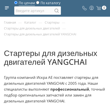
По ценам
По каталогу
0
—
—
—
Главная
Каталог
Стартеры
—
Стартеры для дизельных двигателей
Стартеры для дизельных двигателей YANGCHAI
Стартеры для дизельных
двигателей YANGCHAI
Группа компаний Искра АЕ поставляет стартеры для
дизельных двигателей YANGCHAI с 2005 года. Наши
специалисты выполняют
профессиональный
, точный
подбор оригинальных запчастей или замен для
дизельных двигателей YANGCHAI.