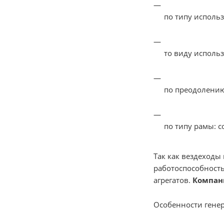
по типу исполь
то виду исполь
по преодолению
по типу рамы: 
Так как вездеходы
работоспособность
агрегатов.
Компани
Особенности генера