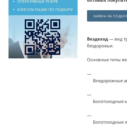
оптовых покупат
ЗАЯВКА НА ПОДБО
Вездеход
— вид т
бездорожьи.
Основные типы ве
Внедорожные а
Болотоходные
Болотоходные 