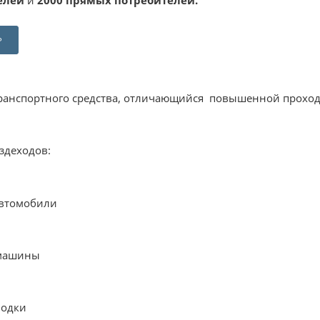
елей
и
2000 прямых потребителей.
Р
ранспортного средства, отличающийся повышенной проход
здеходов:
втомобили
 машины
лодки