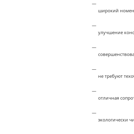
широкий номенк
улучшение конс
совершенствов
не требуют тех
отличная сопро
экологически ч