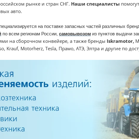
оссийском рынке и стран СНГ.
Наши специалисты
помогут
овых авто.
пециализируется на поставке запасных частей различных брен
й
по всем регионам России,
самовывозом
из пунктов выдачи за
ями на сборочном конвейере, а также бренды
Iskramotor
,
MA
so, Krauf, Motorherz, Tesla, Прамо, АТЭ, Элтра и другие по до