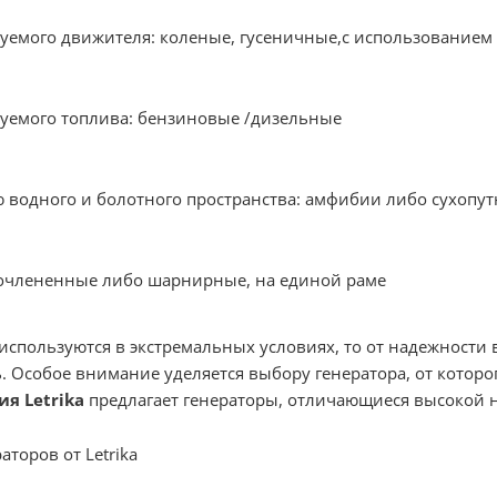
зуемого движителя: коленые, гусеничные,с использованием
зуемого топлива: бензиновые /дизельные
 водного и болотного пространства: амфибии либо сухопу
сочлененные либо шарнирные, на единой раме
 используются в экстремальных условиях, то от надежности
. Особое внимание уделяется выбору генератора, от котор
я Letrika
предлагает генераторы, отличающиеся высокой 
торов от Letrika