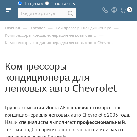
По ценам
По каталогу
0
—
—
—
Главная
Каталог
Компрессоры кондиционера
—
Компрессоры кондиционера для легковых авто
Компрессоры кондиционера для легковых авто Chevrolet
Компрессоры
кондиционера для
легковых авто Chevrolet
Группа компаний Искра АЕ поставляет компрессоры
кондиционера для легковых авто Chevrolet с 2005 года.
Наши специалисты выполняют
профессиональный
,
точный подбор оригинальных запчастей или замен
для легковых авто Chevrolet.