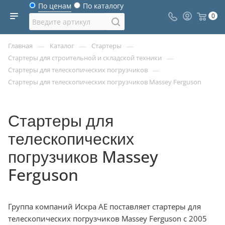
По ценам
По каталогу
0
—
—
—
Главная
Каталог
Стартеры
—
Стартеры для строительной и складской техники
—
Стартеры для телескопических погрузчиков
Стартеры для телескопических погрузчиков Massey Ferguson
Стартеры для
телескопических
погрузчиков Massey
Ferguson
Группа компаний Искра АЕ поставляет стартеры для
телескопических погрузчиков Massey Ferguson с 2005