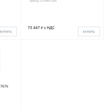
Бренд: SCHWITZER
73 447
с НДС
КУПИТЬ
КУПИТЬ
17676