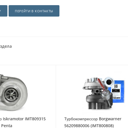
Р
ПЕРЕЙТИ В КОНТАКТЫ
аздела
р Iskramotor IMT809315
Турбокомпрессор Borgwarner
o Penta
56209880006 (IMT800808)