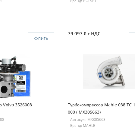
R
Бренд: HOLSET
79 097
с НДС
КУПИТЬ
р Volvo 3526008
Турбокомпрессор Mahle 038 TC 
000 (IMX305663)
008
Артикул: IMX305663
Бренд: MAHLE