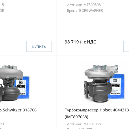
315
Артикул: IMT800808
TOR
Бренд: BORGWARNER
98 719
с НДС
КУПИТЬ
р Schwitzer 318766
Турбокомпрессор Holset 4044313
(IMT807068)
023
Артикул: IMT807068