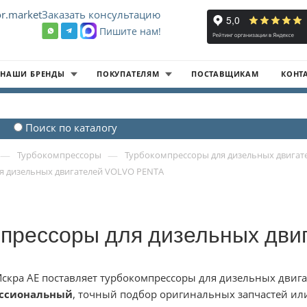
r.market
Заказать консультацию
Пишите нам!
8
НАШИ БРЕНДЫ
ПОКУПАТЕЛЯМ
ПОСТАВЩИКАМ
КОНТ
Поиск по каталогу
—
—
Турбокомпрессоры
Турбокомпрессоры для дизельных двигат
я дизельных двигателей VOLVO PENTA
прессоры для дизельных дв
скра АЕ поставляет турбокомпрессоры для дизельных двига
ссиональный
, точный подбор оригинальных запчастей ил