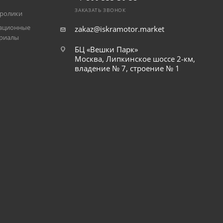
ЗАКАЗАТЬ ЗВОНОК
ролики
ационные
zakaz@iskramotor.market
риалы
БЦ «Вешки Парк»
Москва, Липкинское шоссе 2-км,
владение № 7, строение № 1