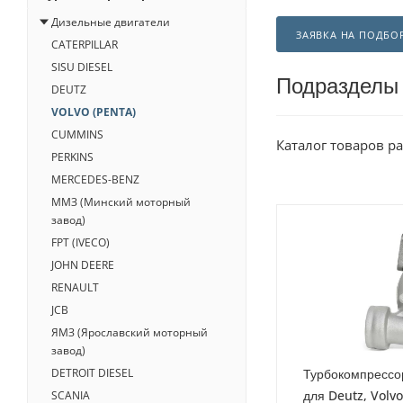
Дизельные двигатели
ЗАЯВКА НА ПОДБО
CATERPILLAR
SISU DIESEL
Подразделы
DEUTZ
VOLVO (PENTA)
CUMMINS
Каталог товаров р
PERKINS
MERCEDES-BENZ
ММЗ (Минский моторный
завод)
FPT (IVECO)
JOHN DEERE
RENAULT
JCB
ЯМЗ (Ярославский моторный
завод)
Турбокомпрессо
DETROIT DIESEL
для Deutz, Volv
SCANIA