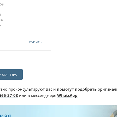
159
В
кВт
в
КУПИТЬ
 СТАРТЕРА
тно проконсультируют Вас и
помогут подобрать
оригиналь
 565-37-08
или в мессенджере
WhatsApp
.