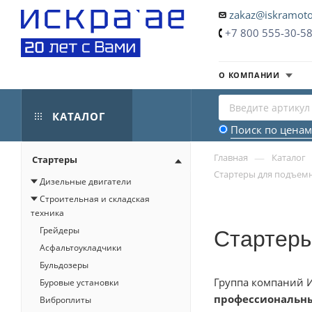
zakaz@iskramoto
+7 800 555-30-5
О КОМПАНИИ
КАТАЛОГ
Поиск по ценам
—
Главная
Каталог
Стартеры
Стартеры для подъемн
Дизельные двигатели
Строительная и складская
техника
Стартеры
Грейдеры
Асфальтоукладчики
Бульдозеры
Группа компаний И
Буровые установки
профессиональн
Виброплиты