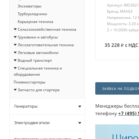
Артикул: IMS302
Экскаваторы
Бренд: MAHLE
Трубоукладчики
Напряжение: 12 
Карьерная техника
Мощность: 3.20 
Сельскохозяйственная техника
Z = 10.0000-зубье
Грузовики и автобусы
35 228
с НДС
Лесозаготовительная техника
Легковые автомобили
Водный транспорт
Специальная техника и
оборудование
Пневмостартеры
ЗАЯВКА НА ПОДБОР
Запчасти для стартера
Менеджеры беспла
Генераторы
телефону
+7 (495)
Электродвигатели