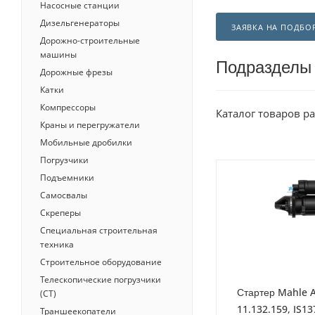
Насосные станции
Дизельгенераторы
ЗАЯВКА НА ПОДБО
Дорожно-строительные
машины
Подразделы
Дорожные фрезы
Катки
Компрессоры
Каталог товаров р
Краны и перегружатели
Мобильные дробилки
Погрузчики
Подъемники
Самосвалы
Скреперы
Специальная строительная
техника
Строительное оборудование
Телескопические погрузчики
Стартер Mahle A
(СТ)
11.132.159, IS1
Траншеекопатели