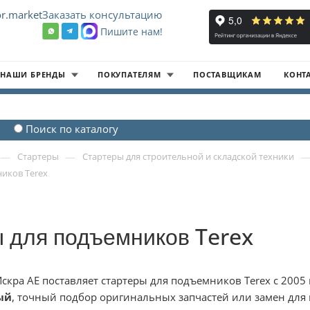
r.market
Заказать консультацию
Пишите нам!
8
НАШИ БРЕНДЫ
ПОКУПАТЕЛЯМ
ПОСТАВЩИКАМ
КОНТ
Поиск по каталогу
—
—
Стартеры
Стартеры для строительной и складской техники
иков Terex
 для подъемников Terex
скра АЕ поставляет стартеры для подъемников Terex с 200
ый
, точный подбор оригинальных запчастей или замен для 