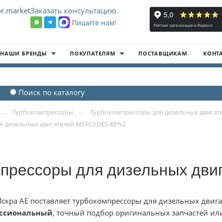
r.market
Заказать консультацию
Пишите нам!
8
НАШИ БРЕНДЫ
ПОКУПАТЕЛЯМ
ПОСТАВЩИКАМ
КОНТ
Поиск по каталогу
—
—
Турбокомпрессоры
Турбокомпрессоры для дизельных двигат
я дизельных двигателей MERCEDES-BENZ
прессоры для дизельных дв
скра АЕ поставляет турбокомпрессоры для дизельных двига
ссиональный
, точный подбор оригинальных запчастей ил