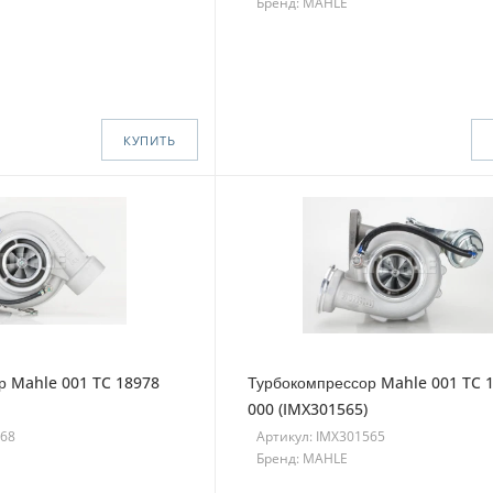
Бренд: MAHLE
КУПИТЬ
р Mahle 001 TC 18978
Турбокомпрессор Mahle 001 TC 
000 (IMX301565)
568
Артикул: IMX301565
Бренд: MAHLE