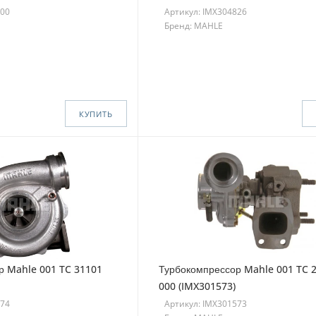
000
Артикул: IMX304826
Бренд: MAHLE
КУПИТЬ
р Mahle 001 TC 31101
Турбокомпрессор Mahle 001 TC 
000 (IMX301573)
574
Артикул: IMX301573