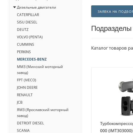
Дизельные двигатели
ЗАЯВКА НА ПОДБО
CATERPILLAR
SISU DIESEL
Подразделы
DEUTZ
VOLVO (PENTA)
CUMMINS
Каталог товаров р
PERKINS
MERCEDES-BENZ
ММЗ (Минский моторный
завод)
FPT (IVECO)
JOHN DEERE
RENAULT
JCB
ЯМЗ (Ярославский моторный
завод)
Турбокомпрессо
DETROIT DIESEL
000 (IMT303000)
SCANIA