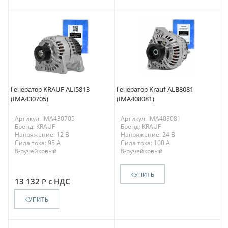
Генератор KRAUF ALI5813
Генератор Krauf ALB8081
(IMA430705)
(IMA408081)
Артикул: IMA430705
Артикул: IMA408081
Бренд: KRAUF
Бренд: KRAUF
Напряжение: 12 В
Напряжение: 24 В
Сила тока: 95 A
Сила тока: 100 A
8-ручейковый
8-ручейковый
КУПИТЬ
13 132
с НДС
КУПИТЬ