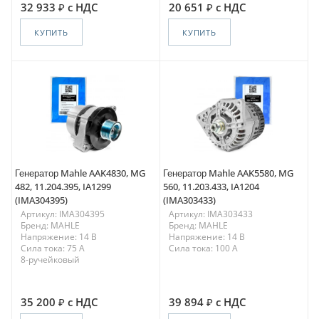
32 933
с НДС
20 651
с НДС
КУПИТЬ
КУПИТЬ
Генератор Mahle AAK4830, MG
Генератор Mahle AAK5580, MG
482, 11.204.395, IA1299
560, 11.203.433, IA1204
(IMA304395)
(IMA303433)
Артикул: IMA304395
Артикул: IMA303433
Бренд: MAHLE
Бренд: MAHLE
Напряжение: 14 В
Напряжение: 14 В
Сила тока: 75 A
Сила тока: 100 A
8-ручейковый
35 200
с НДС
39 894
с НДС