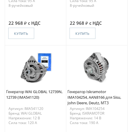
Сила тока: 95 A
Сила тока: 95 A
8-ручейковый
8-ручейковый
22 968
с НДС
22 968
с НДС
КУПИТЬ
КУПИТЬ
Генератор WAI GLOBAL 12739N,
Генератор Iskramotor
12739 (IMA541120)
IMA104254, AAN8166 для Sisu,
John Deere, Deutz, МТЗ
Артикул: IMA541120
Артикул: IMA104254
Бренд: WAI GLOBAL
Бренд: ISKRAMOTOR
Напряжение: 12 В
Напряжение: 14 В
Сила тока: 120 A
Сила тока: 190 A