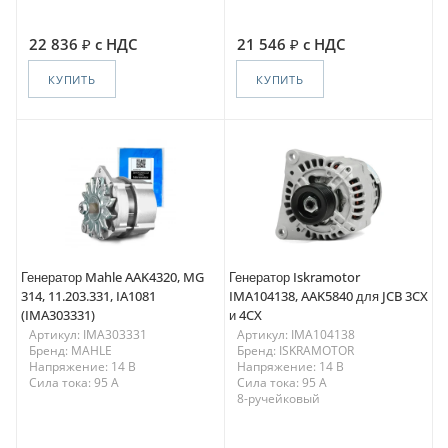
22 836
с НДС
21 546
с НДС
КУПИТЬ
КУПИТЬ
Генератор Mahle AAK4320, MG
Генератор Iskramotor
314, 11.203.331, IA1081
IMA104138, AAK5840 для JCB 3CX
(IMA303331)
и 4CX
Артикул: IMA303331
Артикул: IMA104138
Бренд: MAHLE
Бренд: ISKRAMOTOR
Напряжение: 14 В
Напряжение: 14 В
Сила тока: 95 A
Сила тока: 95 A
8-ручейковый