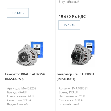
8-ручейковый
КУПИТЬ
19 680
с НДС
КУПИТЬ
Генератор KRAUF ALB2259
Генератор Krauf ALB8081
(IMA402259)
(IMA408081)
Артикул: IMA402259
Артикул: IMA408081
Бренд: KRAUF
Бренд: KRAUF
Напряжение: 24 В
Напряжение: 24 В
Сила тока: 130 A
Сила тока: 100 A
8-ручейковый
8-ручейковый