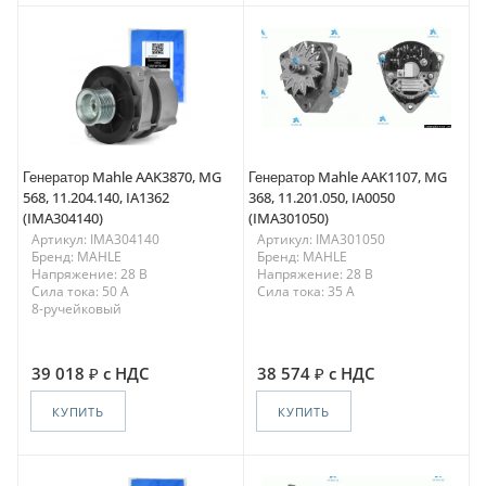
Генератор Mahle AAK3870, MG
Генератор Mahle AAK1107, MG
568, 11.204.140, IA1362
368, 11.201.050, IA0050
(IMA304140)
(IMA301050)
Артикул: IMA304140
Артикул: IMA301050
Бренд: MAHLE
Бренд: MAHLE
Напряжение: 28 В
Напряжение: 28 В
Сила тока: 50 A
Сила тока: 35 A
8-ручейковый
39 018
с НДС
38 574
с НДС
КУПИТЬ
КУПИТЬ