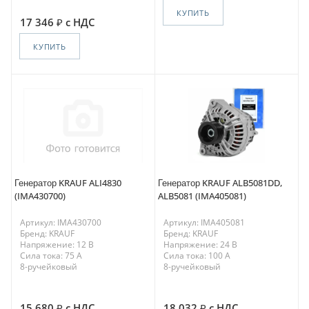
КУПИТЬ
17 346
с НДС
КУПИТЬ
Генератор KRAUF ALI4830
Генератор KRAUF ALB5081DD,
(IMA430700)
ALB5081 (IMA405081)
Артикул: IMA430700
Артикул: IMA405081
Бренд: KRAUF
Бренд: KRAUF
Напряжение: 12 В
Напряжение: 24 В
Сила тока: 75 A
Сила тока: 100 A
8-ручейковый
8-ручейковый
15 680
с НДС
18 032
с НДС