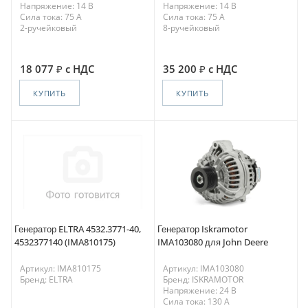
Напряжение: 14 В
Напряжение: 14 В
Сила тока: 75 A
Сила тока: 75 A
2-ручейковый
8-ручейковый
18 077
с НДС
35 200
с НДС
КУПИТЬ
КУПИТЬ
Генератор ELTRA 4532.3771-40,
Генератор Iskramotor
4532377140 (IMA810175)
IMA103080 для John Deere
Артикул: IMA810175
Артикул: IMA103080
Бренд: ELTRA
Бренд: ISKRAMOTOR
Напряжение: 24 В
Сила тока: 130 A