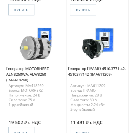
КУПИТЬ
КУПИТЬ
Генератор MOTORHERZ
Генератор ПРАМО 4510.3771-42,
ALN8260WA, ALW8260
4510377142 (IMA611209)
(IMA418260)
Артикул: IMA418260
Артикул: IMA611209
Бренд: MOTORHERZ
Бренд: ПРАМО
Напряжение: 24 В
Напряжение: 28 В
Сила тока: 75 A
Сила тока: 80 A
1-ручейковый
Мощность: 2.24 кВт
2-ручейковый
19 502
с НДС
11 491
с НДС
КУПИТЬ
КУПИТЬ