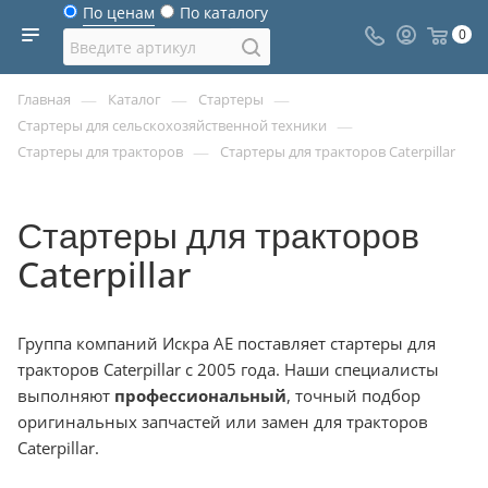
По ценам
По каталогу
0
—
—
—
Главная
Каталог
Стартеры
—
Стартеры для сельскохозяйственной техники
—
Стартеры для тракторов
Стартеры для тракторов Caterpillar
Стартеры для тракторов
Caterpillar
Группа компаний Искра АЕ поставляет стартеры для
тракторов Caterpillar с 2005 года. Наши специалисты
выполняют
профессиональный
, точный подбор
оригинальных запчастей или замен для тракторов
Caterpillar.