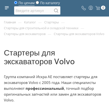
По ценам
По каталогу
0
—
—
—
Главная
Каталог
Стартеры
—
Стартеры для строительной и складской техники
—
Стартеры для экскаваторов
Стартеры для экскаваторов Volvo
Стартеры для
экскаваторов Volvo
Группа компаний Искра АЕ поставляет стартеры для
экскаваторов Volvo с 2005 года. Наши специалисты
выполняют
профессиональный
, точный подбор
оригинальных запчастей или замен для экскаваторов
Volvo.