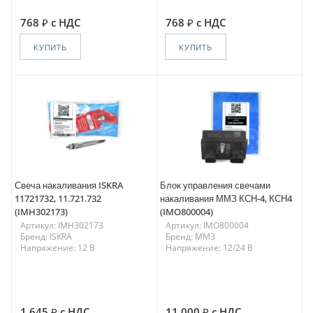
768
с НДС
768
с НДС
КУПИТЬ
КУПИТЬ
Свеча накаливания ISKRA
Блок управления свечами
11721732, 11.721.732
накаливания ММЗ КСН-4, КСН4
(IMH302173)
(IMO800004)
Артикул: IMH302173
Артикул: IMO800004
Бренд: ISKRA
Бренд: ММЗ
Напряжение: 12 В
Напряжение: 12/24 В
1 645
с НДС
11 000
с НДС