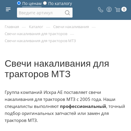
По ценам
По каталогу
0
—
—
—
Главная
Каталог
Свечи накаливания
—
Свечи накаливания для тракторов
Свечи накаливания для тракторов МТЗ
Свечи накаливания для
тракторов МТЗ
Группа компаний Искра АЕ поставляет свечи
накаливания для тракторов МТЗ с 2005 года. Наши
специалисты выполняют
профессиональный
, точный
подбор оригинальных запчастей или замен для
тракторов МТЗ.