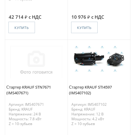
42 714
с НДС
10 976
с НДС
КУПИТЬ
КУПИТЬ
Стартер KRAUF STN7671
Стартер KRAUF STI4597
(IMS407671)
(IMS407102)
Артикул: IMS407671
Артикул: IMS407102
Бренд: KRAUF
Бренд: KRAUF
Напряжение: 24 В
Напряжение: 12 В
Мощность: 7.8 кВт
Мощность: 4.2 кВт
Z = 10-зубьев
Z = 10-зубьев