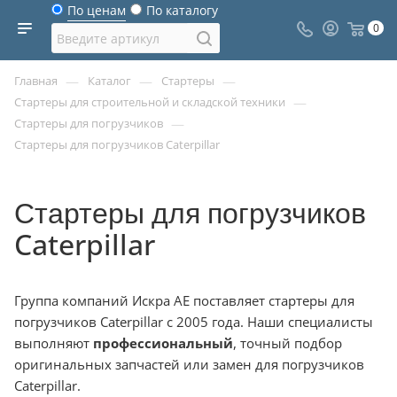
По ценам
По каталогу
0
—
—
—
Главная
Каталог
Стартеры
—
Стартеры для строительной и складской техники
—
Стартеры для погрузчиков
Стартеры для погрузчиков Caterpillar
Стартеры для погрузчиков
Caterpillar
Группа компаний Искра АЕ поставляет стартеры для
погрузчиков Caterpillar с 2005 года. Наши специалисты
выполняют
профессиональный
, точный подбор
оригинальных запчастей или замен для погрузчиков
Caterpillar.