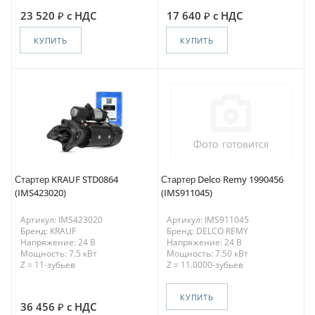
23 520
с НДС
17 640
с НДС
КУПИТЬ
КУПИТЬ
Стартер KRAUF STD0864
Стартер Delco Remy 1990456
(IMS423020)
(IMS911045)
Артикул: IMS423020
Артикул: IMS911045
Бренд: KRAUF
Бренд: DELCO REMY
Напряжение: 24 В
Напряжение: 24 В
Мощность: 7.5 кВт
Мощность: 7.50 кВт
Z = 11-зубьев
Z = 11.0000-зубьев
КУПИТЬ
36 456
с НДС