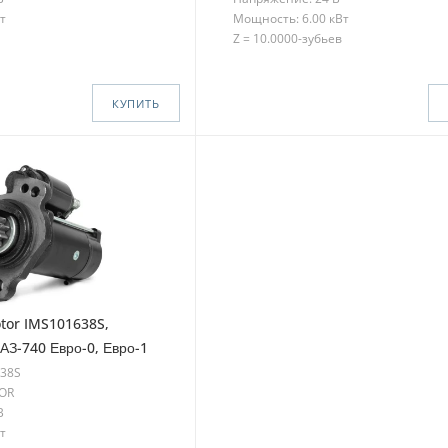
т
Мощность: 6.00 кВт
Z = 10.0000-зубьев
КУПИТЬ
tor IMS101638S,
АЗ-740 Евро-0, Евро-1
638S
TOR
В
т