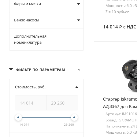
Фары и маяки
Мощность: 6.0 кВ
Z = 10-зубьев
Бензонасосы
14 014
с НДС
Дополнительная
номенклатура
ФИЛЬТР ПО ПАРАМЕТРАМ
Стоимость, руб.
Стартер Iskramo
AZJ3367 для Кам
Артикул: IMS101
Бренд: ISKRAMO
14 014
29 260
Напряжение: 24 
Мощность: 6.0 кВ