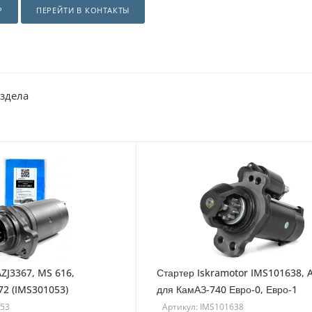
Р
ПЕРЕЙТИ В КОНТАКТЫ
аздела
ZJ3367, MS 616,
Стартер Iskramotor IMS101638, 
172 (IMS301053)
для КамАЗ-740 Евро-0, Евро-1
053
Артикул: IMS101638