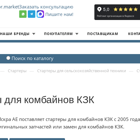
r.market
Заказать консультацию
Пишите нам!
8
НАШИ БРЕНДЫ
ПОКУПАТЕЛЯМ
ПОСТАВЩИКАМ
КОНТ
Поиск по каталогу
—
—
—
Стартеры
Стартеры для сельскохозяйственной техники
С
 для комбайнов КЗК
скра АЕ поставляет стартеры для комбайнов КЗК с 2005 го
гинальных запчастей или замен для комбайнов КЗК.