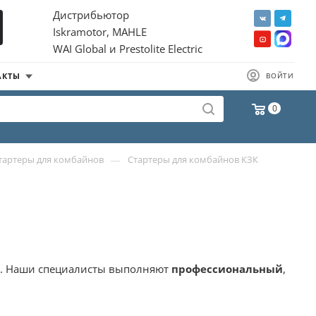
Дистрибьютор
Iskramotor, MAHLE
WAI Global и Prestolite Electric
АКТЫ
ВОЙТИ
0
—
тартеры для комбайнов
Стартеры для комбайнов КЗК
да. Наши специалисты выполняют
профессиональный
,