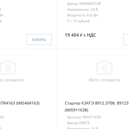
Бренд: ISKRAMOTOR
В
Напряжение: 24 В
кВт
Мощность: 6.0 кВт
в
Z = 10-зубьев
19 404
с НДС
КУПИТЬ
STR4163 (IMS404163)
Стартер КЗАТЭ 8912.3708, 89123
(IMS911638)
163
Артикул: IMS911638
Бренд: КЗАТЭ
В
Напряжение: 24 В