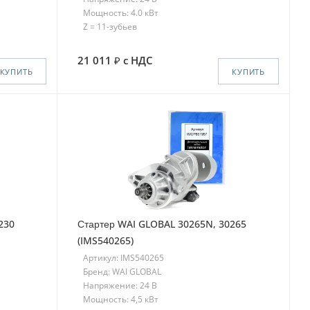
Мощность: 4.0 кВт
Z = 11-зубьев
21 011
с НДС
КУПИТЬ
КУПИТЬ
230
Стартер WAI GLOBAL 30265N, 30265
(IMS540265)
Артикул: IMS540265
Бренд: WAI GLOBAL
Напряжение: 24 В
Мощность: 4,5 кВт