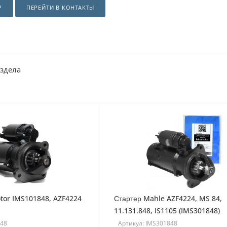
Р
ПЕРЕЙТИ В КОНТАКТЫ
аздела
tor IMS101848, AZF4224
Стартер Mahle AZF4224, MS 84,
11.131.848, IS1105 (IMS301848)
848
Артикул: IMS301848