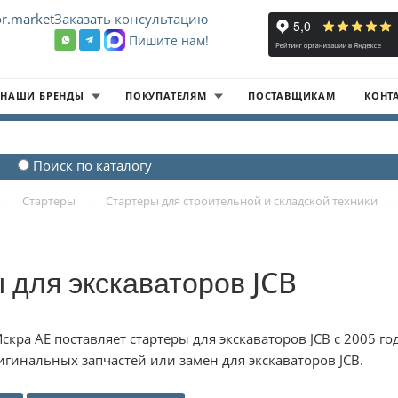
r.market
Заказать консультацию
Пишите нам!
8
НАШИ БРЕНДЫ
ПОКУПАТЕЛЯМ
ПОСТАВЩИКАМ
КОНТ
Поиск по каталогу
—
—
Стартеры
Стартеры для строительной и складской техники
 для экскаваторов JCB
скра АЕ поставляет стартеры для экскаваторов JCB с 2005 
гинальных запчастей или замен для экскаваторов JCB.