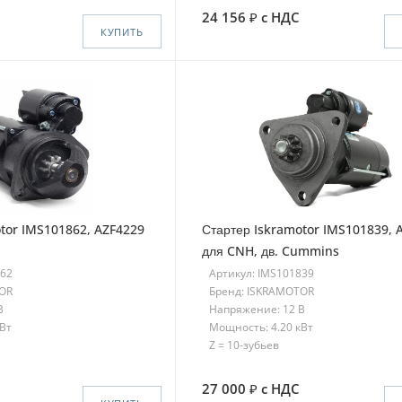
24 156
с НДС
КУПИТЬ
tor IMS101862, AZF4229
Стартер Iskramotor IMS101839, 
для CNH, дв. Cummins
862
Артикул: IMS101839
TOR
Бренд: ISKRAMOTOR
В
Напряжение: 12 В
кВт
Мощность: 4.20 кВт
Z = 10-зубьев
27 000
с НДС