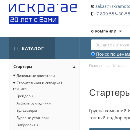
zakaz@iskramoto
+7 800 555-30-5
О КОМПАНИИ
КАТАЛОГ
Поиск по ценам
—
Главная
Каталог
Стартеры
Дизельные двигатели
Строительная и складская
Стартеры
техника
Грейдеры
Асфальтоукладчики
Группа компаний И
Бульдозеры
точный подбор ори
Буровые установки
Виброплиты