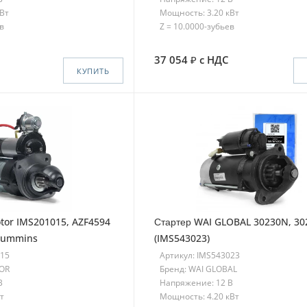
кВт
Мощность: 3.20 кВт
в
Z = 10.0000-зубьев
37 054
с НДС
КУПИТЬ
tor IMS201015, AZF4594
Стартер WAI GLOBAL 30230N, 30
 Cummins
(IMS543023)
015
Артикул: IMS543023
TOR
Бренд: WAI GLOBAL
В
Напряжение: 12 В
т
Мощность: 4.20 кВт