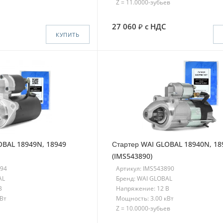
Z = 11.0000-зубьев
27 060
с НДС
КУПИТЬ
OBAL 18949N, 18949
Стартер WAI GLOBAL 18940N, 18
(IMS543890)
894
Артикул: IMS543890
AL
Бренд: WAI GLOBAL
В
Напряжение: 12 В
кВт
Мощность: 3.00 кВт
Z = 10.0000-зубьев