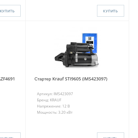
КУПИТЬ
КУПИТЬ
AZF4691
Стартер Krauf STI9605 (IMS423097)
Артикул: IMS423097
Бренд: KRAUF
Напряжение: 12 В
Мощность: 3.20 кВт