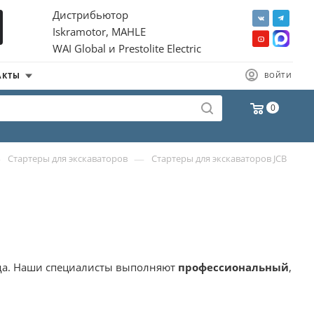
Дистрибьютор
Iskramotor, MAHLE
WAI Global и Prestolite Electric
АКТЫ
ВОЙТИ
0
—
—
Стартеры для экскаваторов
Стартеры для экскаваторов JCB
года. Наши специалисты выполняют
профессиональный
,