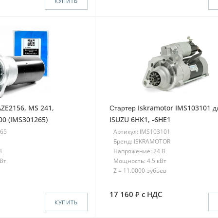
КУПИТЬ
ZE2156, MS 241,
Стартер Iskramotor IMS103101 д
100 (IMS301265)
ISUZU 6HK1, -6HE1
265
Артикул: IMS103101
Бренд: ISKRAMOTOR
В
Напряжение: 24 В
кВт
Мощность: 4.5 кВт
Z = 11.0000-зубьев
17 160
с НДС
КУПИТЬ