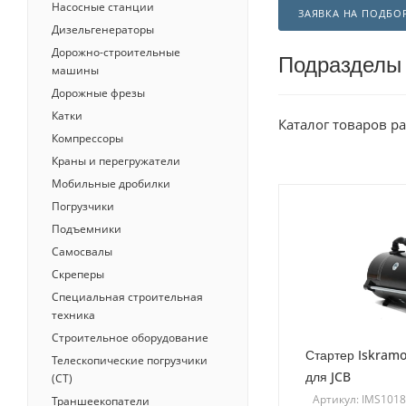
Насосные станции
ЗАЯВКА НА ПОДБО
Дизельгенераторы
Дорожно-строительные
Подразделы
машины
Дорожные фрезы
Катки
Каталог товаров р
Компрессоры
Краны и перегружатели
Мобильные дробилки
Погрузчики
Подъемники
Самосвалы
Скреперы
Специальная строительная
техника
Строительное оборудование
Стартер Iskramo
Телескопические погрузчики
для JCB
(СТ)
Артикул: IMS101
Траншеекопатели