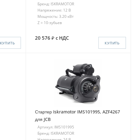
Бренд: ISKRAMOTOR
Напряжение: 12 В
Мощность: 3.20 кВт
Z = 10-зубьев
20 576
с НДС
КУПИТЬ
КУПИТЬ
Стартер Iskramotor IMS101995, AZF4267
для JCB
Артикул: IMS101995
Бренд: ISKRAMOTOR
Напряжение: 24 В