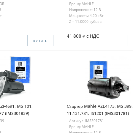
TOR
Бренд: MAHLE
В
Напряжение: 12 В
т
Мощность: 4.20 кВт
Z = 11.0000-зубьев
41 800
с НДС
КУПИТЬ
ZF4691, MS 101,
Стартер Mahle AZE4173, MS 399,
077 (IMS301839)
11.131.781, IS1201 (IMS301781)
839
Артикул: IMS301781
Бренд: MAHLE
В
Напряжение: 12 В