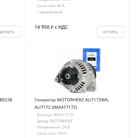
Сила тока: 80 A
1-ручейковый
14 950
с НДС
КУПИТЬ
КУПИТЬ
LB0238
Генератор MOTORHERZ ALI7172WA,
ALI7172 (IMA417172)
Артикул: IMA417172
Бренд: MOTORHERZ
Напряжение: 24 В
Сила тока: 100 A