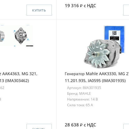
19 316
с НДС
КУПИТЬ
e AAK4363, MG 321,
Генератор Mahle AAK3330, MG 2
213 (IMA303462)
11.201.935, IA0595 (IMA301935)
462
Артикул: IMA301935
Бренд: MAHLE
В
Напряжение: 14 В
Сила тока: 65 A
28 638
с НДС