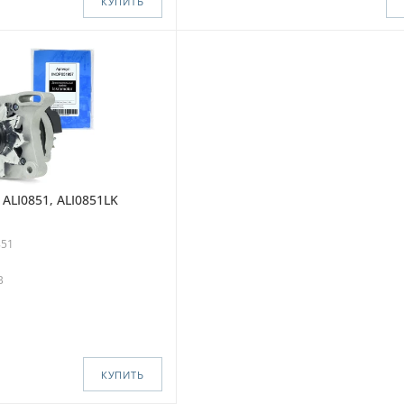
КУПИТЬ
 ALI0851, ALI0851LK
851
В
КУПИТЬ