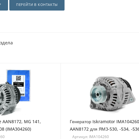
Р
ПЕРЕЙТИ В КОНТАКТЫ
аздела
e AAN8172, MG 141,
Генератор Iskramotor IMA104260
408 (IMA304260)
AAN8172 для ЯМЗ-530, -534, -53
260
Артикул: IMA104260