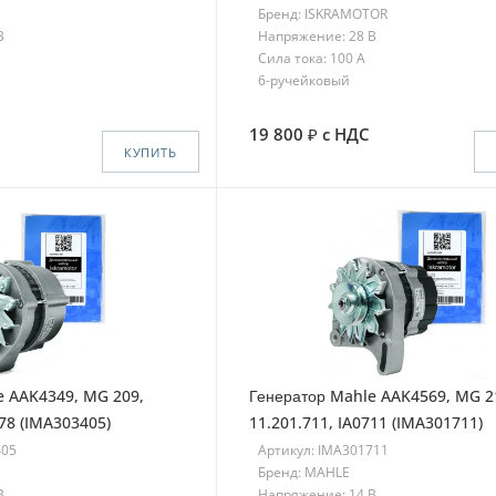
Бренд: ISKRAMOTOR
В
Напряжение: 28 В
Сила тока: 100 A
6-ручейковый
19 800
с НДС
КУПИТЬ
e AAK4349, MG 209,
Генератор Mahle AAK4569, MG 2
078 (IMA303405)
11.201.711, IA0711 (IMA301711)
405
Артикул: IMA301711
Бренд: MAHLE
В
Напряжение: 14 В