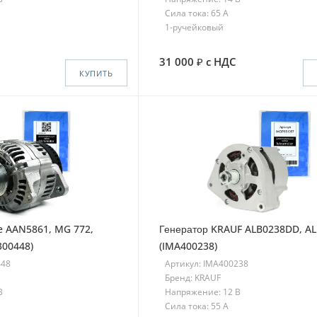
Сила тока: 65 A
1-ручейковый
31 000
с НДС
КУПИТЬ
e AAN5861, MG 772,
Генератор KRAUF ALB0238DD, A
300448)
(IMA400238)
448
Артикул: IMA400238
Бренд: KRAUF
В
Напряжение: 12 В
Сила тока: 55 A