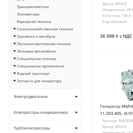
Бренд: MAHLE
Траншеекопатели
Напряжение: 28 
Экскаваторы
Сила тока: 100 A
6-ручейковый
Карьерная техника
Сельскохозяйственная техника
36 088
с НДС
Грузовики и автобусы
Лесозаготовительная техника
Легковые автомобили
Специальная техника
Специальное применение
Водный транспорт
Запчасти для генератора
Электродвигатели
Генератор Mahl
Компрессоры кондиционера
11.203.405, IA1
Артикул: IMA303
Бренд: MAHLE
Турбокомпрессоры
Напряжение: 14 