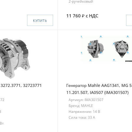
2-ручейковый
11 760
с НДС
КУПИТЬ
 3272.3771, 32723771
Генератор Mahle AAG1341, MG 5
11.201.507, IA0507 (IMA301507)
272
Артикул: IMA301507
Бренд: MAHLE
В
Напряжение: 14 В
Сила тока: 33 A
кВт