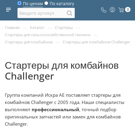
По ценам
По каталогу
0
—
—
—
Главная
Каталог
Стартеры
—
Стартеры для сельскохозяйственной техники
—
Стартеры для комбайнов
Стартеры для комбайнов Challenger
Стартеры для комбайнов
Challenger
Группа компаний Искра АЕ поставляет стартеры для
комбайнов Challenger с 2005 года. Наши специалисты
выполняют
профессиональный
, точный подбор
оригинальных запчастей или замен для комбайнов
Challenger.