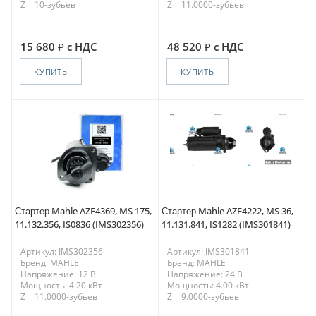
Z = 10-зубьев
Z = 11.0000-зубьев
15 680
с НДС
48 520
с НДС
КУПИТЬ
КУПИТЬ
Стартер Mahle AZF4369, MS 175,
Стартер Mahle AZF4222, MS 36,
11.132.356, IS0836 (IMS302356)
11.131.841, IS1282 (IMS301841)
Артикул: IMS302356
Артикул: IMS301841
Бренд: MAHLE
Бренд: MAHLE
Напряжение: 12 В
Напряжение: 24 В
Мощность: 4.20 кВт
Мощность: 4.00 кВт
Z = 11.0000-зубьев
Z = 9.0000-зубьев