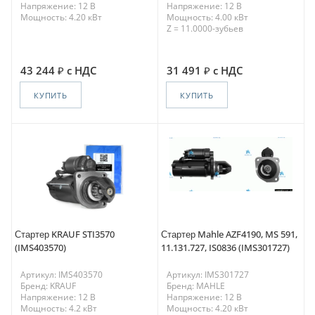
Напряжение: 12 В
Напряжение: 12 В
Мощность: 4.20 кВт
Мощность: 4.00 кВт
Z = 11.0000-зубьев
43 244
с НДС
31 491
с НДС
КУПИТЬ
КУПИТЬ
Стартер KRAUF STI3570
Стартер Mahle AZF4190, MS 591,
(IMS403570)
11.131.727, IS0836 (IMS301727)
Артикул: IMS403570
Артикул: IMS301727
Бренд: KRAUF
Бренд: MAHLE
Напряжение: 12 В
Напряжение: 12 В
Мощность: 4.2 кВт
Мощность: 4.20 кВт