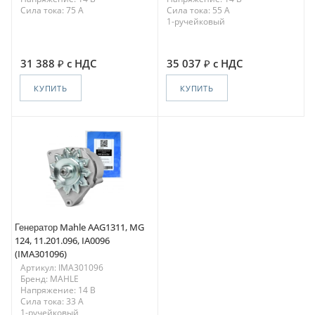
Сила тока: 75 A
Сила тока: 55 A
1-ручейковый
31 388
с НДС
35 037
с НДС
КУПИТЬ
КУПИТЬ
Генератор Mahle AAG1311, MG
124, 11.201.096, IA0096
(IMA301096)
Артикул: IMA301096
Бренд: MAHLE
Напряжение: 14 В
Сила тока: 33 A
1-ручейковый