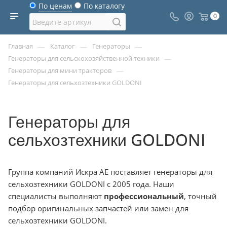
По ценам
По каталогу
0
—
—
—
Главная
Каталог
Генераторы
—
Генераторы для сельскохозяйственной техники
—
Генераторы для мини тракторов
Генераторы для сельхозтехники GOLDONI
Генераторы для
сельхозтехники GOLDONI
Группа компаний Искра АЕ поставляет генераторы для
сельхозтехники GOLDONI с 2005 года. Наши
специалисты выполняют
профессиональный
, точный
подбор оригинальных запчастей или замен для
сельхозтехники GOLDONI.