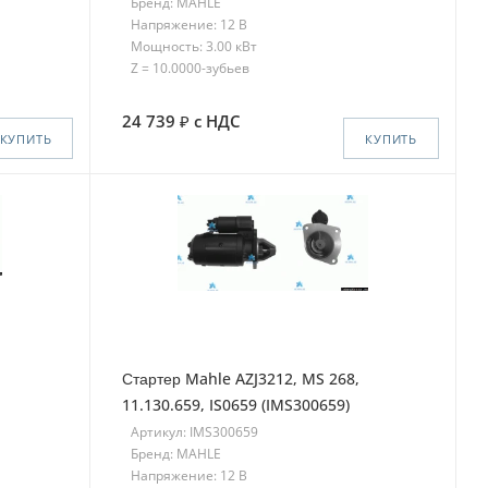
Бренд: MAHLE
Напряжение: 12 В
Мощность: 3.00 кВт
Z = 10.0000-зубьев
24 739
с НДС
КУПИТЬ
КУПИТЬ
Стартер Mahle AZJ3212, MS 268,
11.130.659, IS0659 (IMS300659)
Артикул: IMS300659
Бренд: MAHLE
Напряжение: 12 В