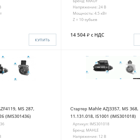
Бренд: KRAUF
В
Напряжение: 24 В
т
Мощность: 4.5 кВт
Z = 10-зубьев
14 504
с НДС
КУПИТЬ
ZF4119, MS 287,
Стартер Mahle AZJ3357, MS 368,
126 (IMS301436)
11.131.018, IS1001 (IMS301018)
436
Артикул: IMS301018
Бренд: MAHLE
В
Напряжение: 12 В