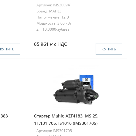
Артикул: IMS300941
Бренд: MAHLE
Напряжение: 12 В
Мощность: 3.00 кВт
Z = 10.0000-зубьев
65 961
с НДС
КУПИТЬ
КУПИТЬ
1383
Стартер Mahle AZF4183, MS 25,
11.131.705, IS1016 (IMS301705)
Артикул: IMS301705