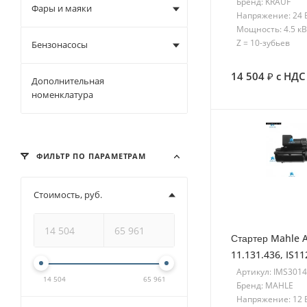
Бренд: KRAUF
Фары и маяки
Напряжение: 24 
Мощность: 4.5 кВ
Z = 10-зубьев
Бензонасосы
14 504
с НДС
Дополнительная
номенклатура
ФИЛЬТР ПО ПАРАМЕТРАМ
Стоимость, руб.
Стартер Mahle A
11.131.436, IS1
Артикул: IMS301
14 504
65 961
Бренд: MAHLE
Напряжение: 12 