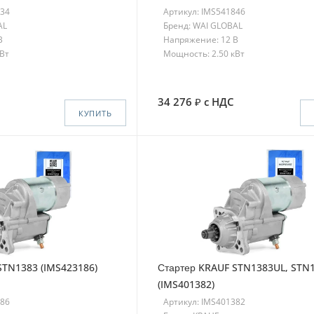
834
Артикул: IMS541846
AL
Бренд: WAI GLOBAL
В
Напряжение: 12 В
кВт
Мощность: 2.50 кВт
34 276
с НДС
КУПИТЬ
STN1383 (IMS423186)
Стартер KRAUF STN1383UL, STN
(IMS401382)
186
Артикул: IMS401382