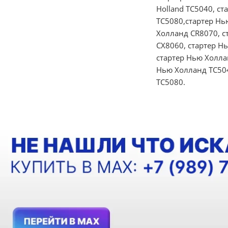
Holland TC5040, ст
TC5080,стартер Нь
Холланд CR8070, с
CX8060, стартер Н
стартер Нью Холла
Нью Холланд TC504
TC5080.