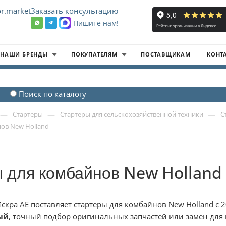
r.market
Заказать консультацию
Пишите нам!
8
НАШИ БРЕНДЫ
ПОКУПАТЕЛЯМ
ПОСТАВЩИКАМ
КОНТ
Поиск по каталогу
—
—
—
Стартеры
Стартеры для сельскохозяйственной техники
С
ов New Holland
 для комбайнов New Holland
скра АЕ поставляет стартеры для комбайнов New Holland с
ый
, точный подбор оригинальных запчастей или замен для 