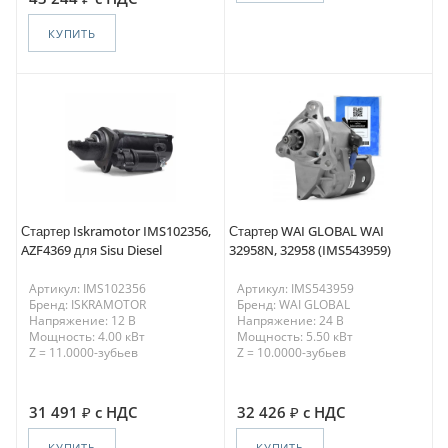
КУПИТЬ
Стартер Iskramotor IMS102356,
Стартер WAI GLOBAL WAI
AZF4369 для Sisu Diesel
32958N, 32958 (IMS543959)
Артикул: IMS102356
Артикул: IMS543959
Бренд: ISKRAMOTOR
Бренд: WAI GLOBAL
Напряжение: 12 В
Напряжение: 24 В
Мощность: 4.00 кВт
Мощность: 5.50 кВт
Z = 11.0000-зубьев
Z = 10.0000-зубьев
31 491
с НДС
32 426
с НДС
КУПИТЬ
КУПИТЬ