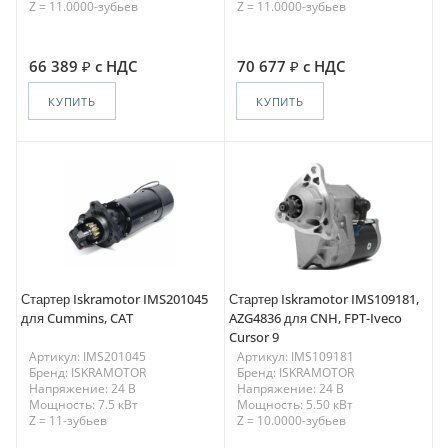
Z = 11.0000-зубьев
Z = 11.0000-зубьев
66 389
с НДС
70 677
с НДС
КУПИТЬ
КУПИТЬ
Стартер Iskramotor IMS201045
Стартер Iskramotor IMS109181,
для Cummins, CAT
AZG4836 для CNH, FPT-Iveco
Cursor 9
Артикул: IMS201045
Артикул: IMS109181
Бренд: ISKRAMOTOR
Бренд: ISKRAMOTOR
Напряжение: 24 В
Напряжение: 24 В
Мощность: 7.5 кВт
Мощность: 5.50 кВт
Z = 11-зубьев
Z = 10.0000-зубьев