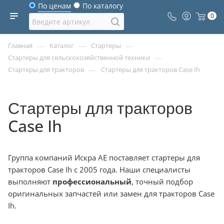
По ценам
По каталогу
0
—
—
—
Главная
Каталог
Стартеры
—
Стартеры для сельскохозяйственной техники
—
Стартеры для тракторов
Стартеры для тракторов Case Ih
Стартеры для тракторов
Case Ih
Группа компаний Искра АЕ поставляет стартеры для
тракторов Case Ih с 2005 года. Наши специалисты
выполняют
профессиональный
, точный подбор
оригинальных запчастей или замен для тракторов Case
Ih.