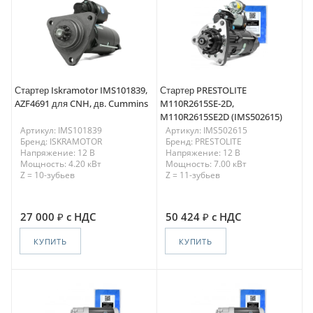
Стартер Iskramotor IMS101839,
Стартер PRESTOLITE
AZF4691 для CNH, дв. Cummins
M110R2615SE-2D,
M110R2615SE2D (IMS502615)
Артикул: IMS101839
Артикул: IMS502615
Бренд: ISKRAMOTOR
Бренд: PRESTOLITE
Напряжение: 12 В
Напряжение: 12 В
Мощность: 4.20 кВт
Мощность: 7.00 кВт
Z = 10-зубьев
Z = 11-зубьев
27 000
с НДС
50 424
с НДС
КУПИТЬ
КУПИТЬ