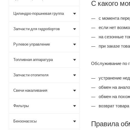
С какого мо
Цилиндро-поршневая группа
с момента перед
если нет возмож
Запчасти для гидробортов
на сезонные то
Рулевое управление
при заказе това
Топливная аппаратура
Обслуживание по г
Запчасти отопителя
устранение нед
обмен на анало
Свечи накаливания
обмен на похож
возврат товара
Фильтры
Бензонасосы
Правила обм