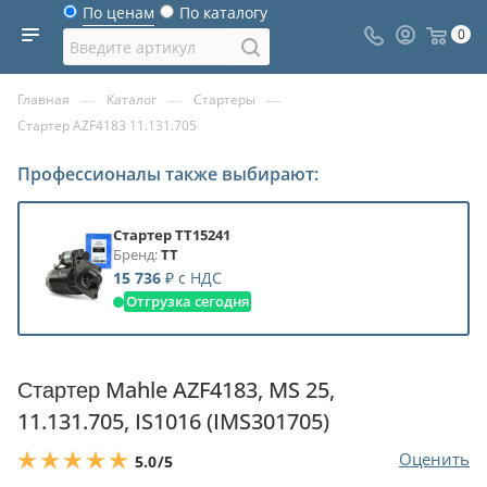
По ценам
По каталогу
0
—
—
—
Главная
Каталог
Стартеры
Стартер AZF4183 11.131.705
Профессионалы также выбирают:
Стартер TT15241
Бренд:
TT
15 736
₽
с НДС
Отгрузка сегодня
Стартер Mahle AZF4183, MS 25,
11.131.705, IS1016 (IMS301705)
Оценить
5.0
/5