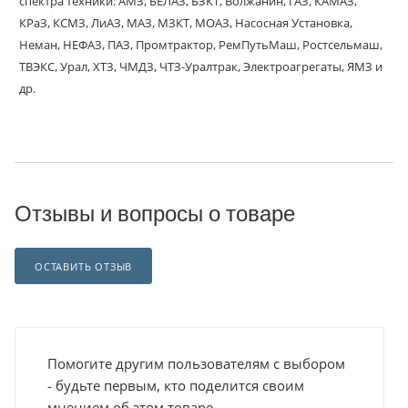
спектра техники: АМЗ, БЕЛАЗ, БЗКТ, Волжанин, ГАЗ, КАМАЗ,
КРаЗ, КСМЗ, ЛиАЗ, МАЗ, МЗКТ, МОАЗ, Насосная Установка,
Неман, НЕФАЗ, ПАЗ, Промтрактор, РемПутьМаш, Ростсельмаш,
ТВЭКС, Урал, ХТЗ, ЧМДЗ, ЧТЗ-Уралтрак, Электроагрегаты, ЯМЗ и
др.
Отзывы и вопросы о товаре
ОСТАВИТЬ ОТЗЫВ
Помогите другим пользователям с выбором
- будьте первым, кто поделится своим
мнением об этом товаре