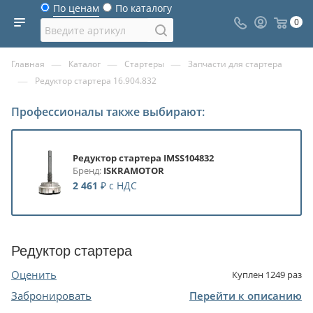
По ценам
По каталогу
0
—
—
—
Главная
Каталог
Стартеры
Запчасти для стартера
—
Редуктор стартера 16.904.832
Профессионалы также выбирают:
Редуктор стартера IMSS104832
Бренд:
ISKRAMOTOR
2 461
₽
с НДС
Редуктор стартера
Оценить
Куплен
1249
раз
Забронировать
Перейти к описанию