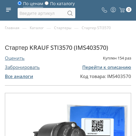
По ценам
По каталогу
0
—
—
—
Главная
Каталог
Стартеры
Стартер STI3570
Стартер KRAUF STI3570 (IMS403570)
Оценить
Куплен
154
раз
Забронировать
Перейти к описанию
Все аналоги
Код товара:
IMS403570