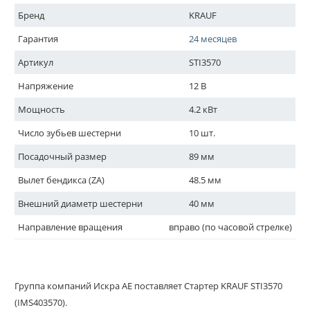
Бренд
KRAUF
Гарантия
24 месяцев
Артикул
STI3570
Напряжение
12 В
Мощность
4.2 кВт
Число зубьев шестерни
10 шт.
Посадочный размер
89 мм
Вылет бендикса (ZA)
48.5 мм
Внешний диаметр шестерни
40 мм
Направление вращения
вправо (по часовой стрелке)
Группа компаний Искра АЕ поставляет Стартер KRAUF STI3570
(IMS403570).