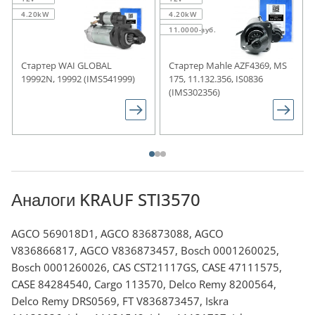
4.20kW
4.20kW
11.0000-зуб.
Стартер WAI GLOBAL
Стартер Mahle AZF4369, MS
19992N, 19992 (IMS541999)
175, 11.132.356, IS0836
(IMS302356)
Аналоги KRAUF STI3570
AGCO 569018D1, AGCO 836873088, AGCO
V836866817, AGCO V836873457, Bosch 0001260025,
Bosch 0001260026, CAS CST21117GS, CASE 47111575,
CASE 84284540, Cargo 113570, Delco Remy 8200564,
Delco Remy DRS0569, FT V836873457, Iskra