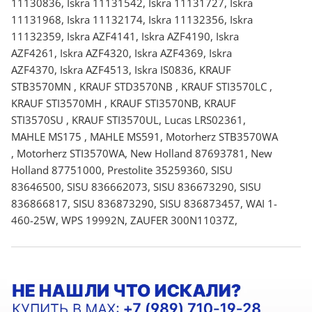
11130836, Iskra 11131542, Iskra 11131727, Iskra
11131968, Iskra 11132174, Iskra 11132356, Iskra
11132359, Iskra AZF4141, Iskra AZF4190, Iskra
AZF4261, Iskra AZF4320, Iskra AZF4369, Iskra
AZF4370, Iskra AZF4513, Iskra IS0836, KRAUF
STB3570MN , KRAUF STD3570NB , KRAUF STI3570LC ,
KRAUF STI3570MH , KRAUF STI3570NB, KRAUF
STI3570SU , KRAUF STI3570UL, Lucas LRS02361,
MAHLE MS175 , MAHLE MS591, Motorherz STB3570WA
, Motorherz STI3570WA, New Holland 87693781, New
Holland 87751000, Prestolite 35259360, SISU
83646500, SISU 836662073, SISU 836673290, SISU
836866817, SISU 836873290, SISU 836873457, WAI 1-
460-25W, WPS 19992N, ZAUFER 300N11037Z,