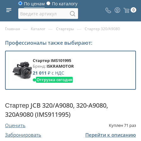
По ценам
По каталогу
0
—
—
—
Главная
Каталог
Стартеры
Стартер 320/A9080
Профессионалы также выбирают:
Стартер IMS101995
Бренд:
ISKRAMOTOR
21 011
₽
с НДС
Отгрузка сегодня
Стартер JCB 320/A9080, 320-A9080,
320A9080 (IMS911995)
Оценить
Куплен
71
раз
Забронировать
Перейти к описанию