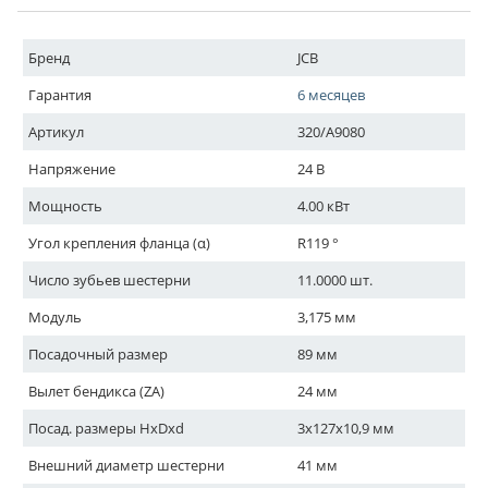
Бренд
JCB
Гарантия
6 месяцев
Артикул
320/A9080
Напряжение
24 В
Мощность
4.00 кВт
Угол крепления фланца (α)
R119 °
Число зубьев шестерни
11.0000 шт.
Модуль
3,175 мм
Посадочный размер
89 мм
Вылет бендикса (ZA)
24 мм
Посад. размеры HxDxd
3x127x10,9 мм
Внешний диаметр шестерни
41 мм