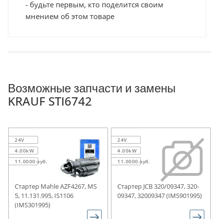
- будьте первым, кто поделится своим
мнением об этом товаре
Возможные запчасти и замены
KRAUF STI6742
24V
24V
4.00kW
4.00kW
11.0000-зуб.
11.0000-зуб.
Стартер Mahle AZF4267, MS
Стартер JCB 320/09347, 320-
5, 11.131.995, IS1106
09347, 32009347 (IMS901995)
(IMS301995)