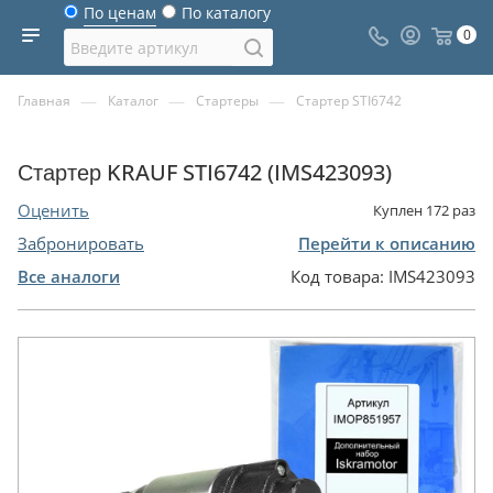
По ценам
По каталогу
0
—
—
—
Главная
Каталог
Стартеры
Стартер STI6742
Стартер KRAUF STI6742 (IMS423093)
Оценить
Куплен
172
раз
Забронировать
Перейти к описанию
Все аналоги
Код товара:
IMS423093