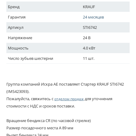
Бренд
KRAUF
Гарантия
24 месяцев
Артикул
STI6742
Напряжение
24 В
Мощность
4.0 кВт
Число зубьев шестерни
11 шт.
Группа компаний Искра АЕ поставляет Стартер KRAUF STI6742
(IMS423093).
Пожалуйста, свяжитесь с
для уточнения
отделом продаж
стоимости с НДС и сроков поставки.
Вращение бендикса CR (по часовой стрелке)
Размер посадочного места A 89 мм
Вылет бендикса 24 мм