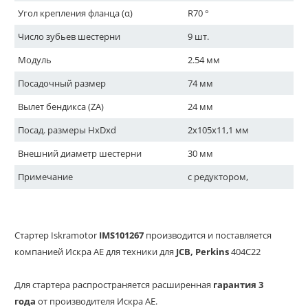
Угол крепления фланца (α)
R70 °
Число зубьев шестерни
9 шт.
Модуль
2.54 мм
Посадочный размер
74 мм
Вылет бендикса (ZA)
24 мм
Посад. размеры HxDxd
2x105x11,1 мм
Внешний диаметр шестерни
30 мм
Примечание
с редуктором,
Стартер Iskramotor
IMS101267
производится и поставляется
компанией Искра АЕ для техники для
JCB, Perkins
404С22
Для стартера распространяется расширенная
гарантия 3
года
от производителя Искра АЕ.