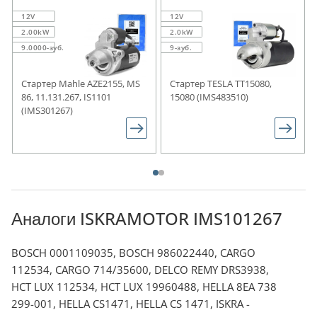
12V
12V
2.00kW
2.0kW
9.0000-зуб.
9-зуб.
Стартер Mahle AZE2155, MS
Стартер TESLA TT15080,
86, 11.131.267, IS1101
15080 (IMS483510)
(IMS301267)
Аналоги ISKRAMOTOR IMS101267
BOSCH 0001109035, BOSCH 986022440, CARGO
112534, CARGO 714/35600, DELCO REMY DRS3938,
HCT LUX 112534, HCT LUX 19960488, HELLA 8EA 738
299-001, HELLA CS1471, HELLA CS 1471, ISKRA -