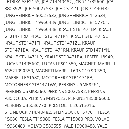
LETRIKA AZE2155, JCB 714/40482, JCB 714/35600, JCB
3803929, JCB 50027532, JCB CS1471, JCB 71440482,
JUNGHEINRICH 50027532, JUNGHEINRICH 112534,
JUNGHEINRICH 19960489, JUNGHEINRICH 8157761,
JUNGHEINRICH 19960488, KRAUF STB1471BA, KRAUF
STB1471RD, KRAUF STB1471RN, KRAUF STB1471SU,
KRAUF STB1471TJ, KRAUF STB1471ZL, KRAUF
STD1471BA, KRAUF STD1471RN, KRAUF STD1471YN,
KRAUF STN1471LP, KRAUF STD9471BA, LESTER 18949,
LUCAS 71435600, LUCAS LRS01580, MAGNETI MARELLI
63521090350, MAGNETI MARELLI 635 210 90 350,
MARREL LRS1580, MOTORHERZ STB1471RB,
MOTORHERZ STB1471WA, PERKINS U5MK8261,
PERKINS U5MK8260, PERKINS 50027532, PERKINS
P30DC03A, PERKINS MSN2023, PERKINS 185086600,
PERKINS U85086770, PRESTOLITE 20513016,
STEINBOCK 714/40482, STEINBOCK 8157761, TESLA
15080, TESLA TT15080, TESLA TT15080 PRO, VOLVO
19960489, VOLVO 3583555, YALE 19960488, YALE