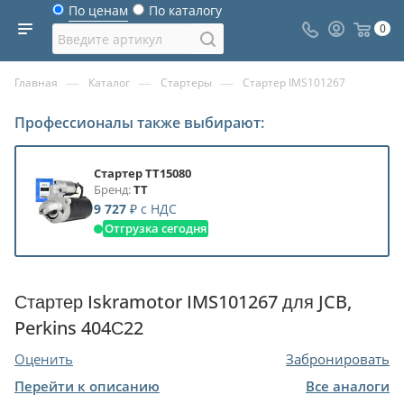
По ценам
По каталогу
0
—
—
—
Главная
Каталог
Стартеры
Стартер IMS101267
Профессионалы также выбирают:
Стартер TT15080
Бренд:
TT
9 727
₽
с НДС
Отгрузка сегодня
Стартер Iskramotor IMS101267 для JCB,
Perkins 404С22
Оценить
Забронировать
Перейти к описанию
Все аналоги