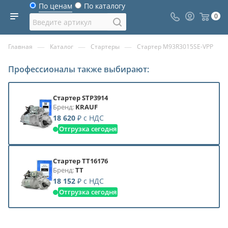
По ценам
По каталогу
0
—
—
—
Главная
Каталог
Стартеры
Стартер M93R3015SE-VPP
Профессионалы также выбирают:
Стартер STP3914
Бренд:
KRAUF
18 620
₽
с НДС
Отгрузка сегодня
Стартер TT16176
Бренд:
TT
18 152
₽
с НДС
Отгрузка сегодня