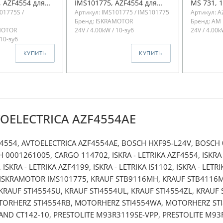
 AZF4554 для
IMS101775, AZF4554 для
MS 731, 1
01775S /
Артикул: IMS101775 / IMS101775
Артикул: A
2, Евро-3
КамАЗ Евро-2, Евро-3
(IMS3017
Бренд: ISKRAMOTOR
Бренд: AM
MOTOR
24V / 4.00kW / 10-зуб
24V / 4.00k
 10-зуб
КУПИТЬ
КУПИТЬ
TOELECTRICA AZF4554AE
4554, AVTOELECTRICA AZF4554AE, BOSCH HХF95-L24V, BOSCH
0001261005, CARGO 114702, ISKRA - LETRIKA AZF4554, ISKRA - 
 ISKRA - LETRIKA AZF4199, ISKRA - LETRIKA IS1102, ISKRA - LETR
 ISKRAMOTOR IMS101775, KRAUF STB9116MH, KRAUF STB4116MN
KRAUF STI4554SU, KRAUF STI4554UL, KRAUF STI4554ZL, KRAUF
TORHERZ STI4554RB, MOTORHERZ STI4554WA, MOTORHERZ S
ND СТ142-10, PRESTOLITE М93R3119SE-VPP, PRESTOLITE М93R