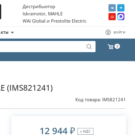
Дистрибьютор
Iskramotor, MAHLE
WAI Global и Prestolite Electric
АКТЫ
ВОЙТИ
0
E (IMS821241)
Код товара:
IMS821241
12 944
₽
с НДС