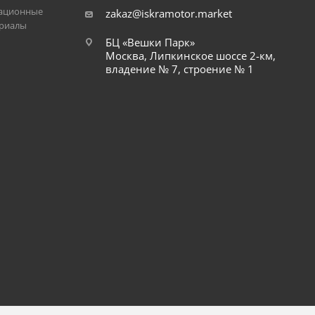
ационные
zakaz@iskramotor.market
риалы
БЦ «Вешки Парк»
Москва, Липкинское шоссе 2-км,
владение № 7, строение № 1