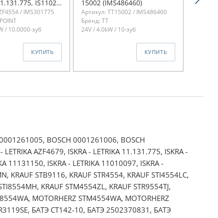
1.131.775, IS1102
15002 (IMS486460)
005, 0
ZF4554 / IMS301775
Артикул: TT15002 / IMS486460
Артикул
75)
(IMS90
 POINT
Бренд: TT
IMS901
W / 10.0000-зуб
24V / 4.0kW / 10-зуб
Бренд:
24V / 4.
КУПИТЬ
КУПИТЬ
 0001261005, BOSCH 0001261006, BOSCH
LETRIKA AZF4679, ISKRA - LETRIKA 11.131.775, ISKRA -
IKA 11131150, ISKRA - LETRIKA 11010097, ISKRA -
, KRAUF STB9116, KRAUF STR4554, KRAUF STI4554LC,
 STI8554MH, KRAUF STM4554ZL, KRAUF STR9554TJ,
TI8554WA, MOTORHERZ STM4554WA, MOTORHERZ
3119SE, БАТЭ СТ142-10, БАТЭ 2502370831, БАТЭ