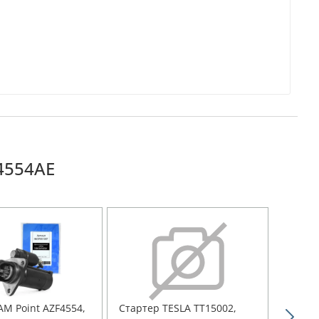
4554AE
AM Point AZF4554,
Стартер TESLA TT15002,
Старте