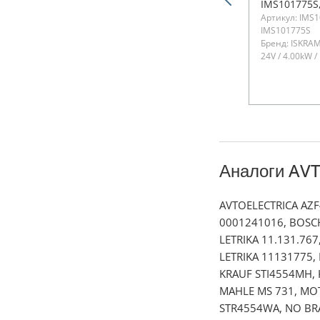
IMS101775S,
Артикул: IMS1
КамАЗ Евро-
IMS101775S
Бренд: ISKRA
24V / 4.00kW /
Аналоги AV
AVTOELECTRICA AZF
0001241016, BOSCH 
LETRIKA 11.131.767,
LETRIKA 11131775,
KRAUF STI4554MH, 
MAHLE MS 731, MO
STR4554WA, NO BRA