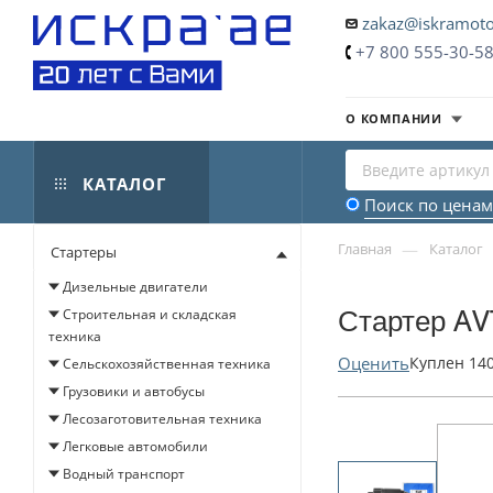
zakaz@iskramoto
+7 800 555-30-5
О КОМПАНИИ
КАТАЛОГ
Поиск по ценам
—
Главная
Каталог
Стартеры
Дизельные двигатели
Стартер AV
Строительная и складская
техника
Оценить
Куплен
14
Сельскохозяйственная техника
Грузовики и автобусы
Лесозаготовительная техника
Легковые автомобили
Водный транспорт