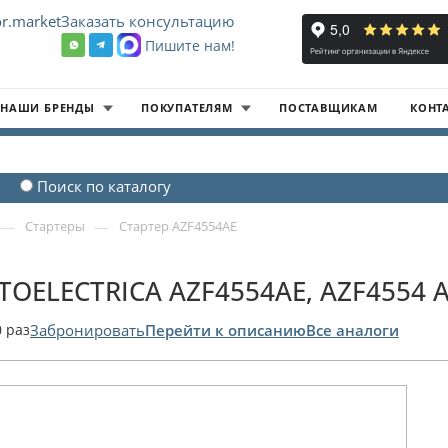
r.market
Заказать консультацию
Пишите нам!
8
НАШИ БРЕНДЫ
ПОКУПАТЕЛЯМ
ПОСТАВЩИКАМ
КОНТ
Поиск по каталогу
—
—
Стартеры
Стартер AZF4554AE
TOELECTRICA AZF4554AE, AZF4554 A
0
раз
Забронировать
Перейти к описанию
Все аналоги