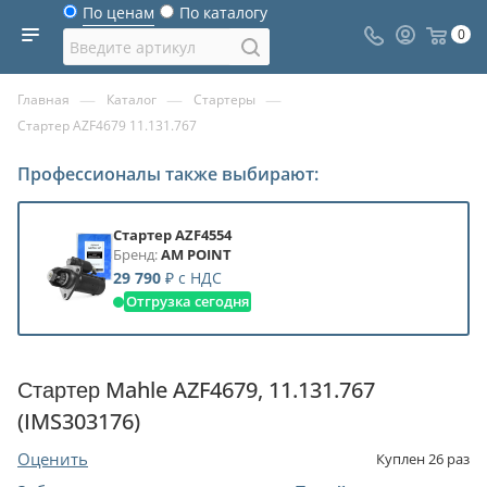
По ценам
По каталогу
0
—
—
—
Главная
Каталог
Стартеры
Стартер AZF4679 11.131.767
Профессионалы также выбирают:
Стартер AZF4554
Бренд:
AM POINT
29 790
₽
с НДС
Отгрузка сегодня
Стартер Mahle AZF4679, 11.131.767
(IMS303176)
Оценить
Куплен
26
раз