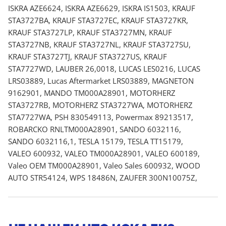
ISKRA AZE6624, ISKRA AZE6629, ISKRA IS1503, KRAUF
STA3727BA, KRAUF STA3727EC, KRAUF STA3727KR,
KRAUF STA3727LP, KRAUF STA3727MN, KRAUF
STA3727NB, KRAUF STA3727NL, KRAUF STA3727SU,
KRAUF STA3727TJ, KRAUF STA3727US, KRAUF
STA7727WD, LAUBER 26,0018, LUCAS LES0216, LUCAS
LRS03889, Lucas Aftermarket LRS03889, MAGNETON
9162901, MANDO TM000A28901, MOTORHERZ
STA3727RB, MOTORHERZ STA3727WA, MOTORHERZ
STA7727WA, PSH 830549113, Powermax 89213517,
ROBARCKO RNLTM000A28901, SANDO 6032116,
SANDO 6032116,1, TESLA 15179, TESLA TT15179,
VALEO 600932, VALEO TM000A28901, VALEO 600189,
Valeo OEM TM000A28901, Valeo Sales 600932, WOOD
AUTO STR54124, WPS 18486N, ZAUFER 300N10075Z,