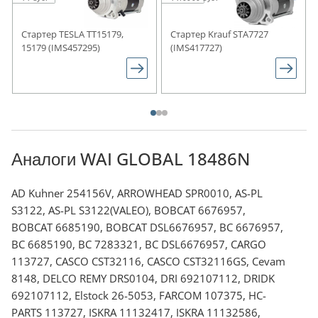
Стартер TESLA TT15179,
Стартер Krauf STA7727
15179 (IMS457295)
(IMS417727)
Аналоги WAI GLOBAL 18486N
AD Kuhner 254156V, ARROWHEAD SPR0010, AS-PL
S3122, AS-PL S3122(VALEO), BOBCAT 6676957,
BOBCAT 6685190, BOBCAT DSL6676957, BС 6676957,
BС 6685190, BС 7283321, BС DSL6676957, CARGO
113727, CASCO CST32116, CASCO CST32116GS, Cevam
8148, DELCO REMY DRS0104, DRI 692107112, DRIDK
692107112, Elstock 26-5053, FARCOM 107375, HC-
PARTS 113727, ISKRA 11132417, ISKRA 11132586,