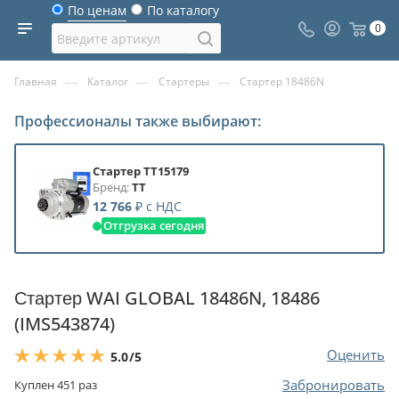
По ценам
По каталогу
0
—
—
—
Главная
Каталог
Стартеры
Стартер 18486N
Профессионалы также выбирают:
Стартер TT15179
Бренд:
TT
12 766
₽
с НДС
Отгрузка сегодня
Стартер WAI GLOBAL 18486N, 18486
(IMS543874)
Оценить
5.0
/5
Забронировать
Куплен
451
раз