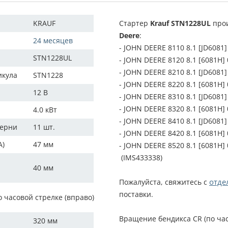
KRAUF
Стартер
Krauf STN1228UL
прои
Deere
:
24 месяцев
- JOHN DEERE 8110 8.1 [JD6081
STN1228UL
- JOHN DEERE 8120 8.1 [6081H]
- JOHN DEERE 8210 8.1 [JD6081
икула
STN1228
- JOHN DEERE 8220 8.1 [6081H]
12 В
- JOHN DEERE 8310 8.1 [JD6081
- JOHN DEERE 8320 8.1 [6081H]
4.0 кВт
- JOHN DEERE 8410 8.1 [JD6081
терни
11 шт.
- JOHN DEERE 8420 8.1 [6081H]
A)
47 мм
- JOHN DEERE 8520 8.1 [6081H] 
(IMS433338)
40 мм
отде
Пожалуйста, свяжитесь с
поставки.
о часовой стрелке (вправо)
Вращение бендикса CR (по час
320 мм