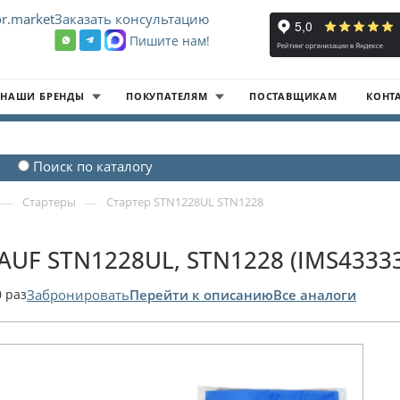
r.market
Заказать консультацию
Пишите нам!
8
НАШИ БРЕНДЫ
ПОКУПАТЕЛЯМ
ПОСТАВЩИКАМ
КОНТ
Поиск по каталогу
—
—
Стартеры
Стартер STN1228UL STN1228
AUF STN1228UL, STN1228 (IMS4333
0
раз
Забронировать
Перейти к описанию
Все аналоги