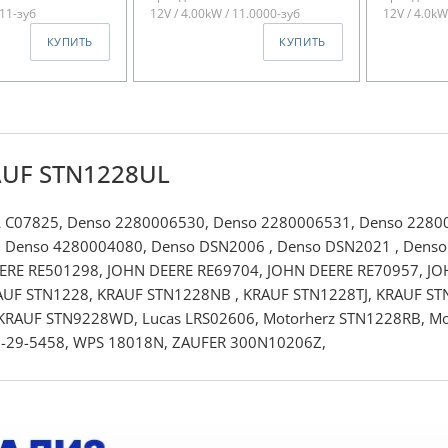
 11-зуб
12V / 4.00kW / 11.0000-зуб
12V / 4.0kW
КУПИТЬ
КУПИТЬ
AUF STN1228UL
L C07825, Denso 2280006530, Denso 2280006531, Denso 2280
 Denso 4280004080, Denso DSN2006 , Denso DSN2021 , Denso
ERE RE501298, JOHN DEERE RE69704, JOHN DEERE RE70957, JO
AUF STN1228, KRAUF STN1228NB , KRAUF STN1228TJ, KRAUF ST
 KRAUF STN9228WD, Lucas LRS02606, Motorherz STN1228RB, M
-29-5458, WPS 18018N, ZAUFER 300N10206Z,