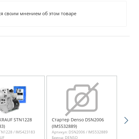
ся своим мнением об этом товаре
KRAUF STN1228
Стартер Denso DSN2006
83)
(IMS532889)
TN1228 / IMS423183
Артикул: DSN2006 / IMS532889
AUF
Бренд: DENSO