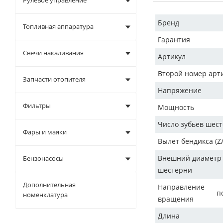
Рулевое управление
Бренд
Топливная аппаратура
Гарантия
Свечи накаливания
Артикул
Второй номер арт
Запчасти отопителя
Напряжение
Фильтры
Мощность
Число зубьев шес
Фары и маяки
Вылет бендикса (Z
Внешний диаметр
Бензонасосы
шестерни
Дополнительная
Направление
п
номенклатура
вращения
Длина