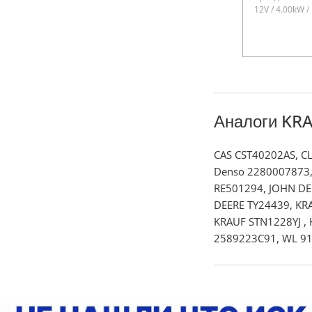
12V / 4.00kW /
Аналоги KR
CAS CST40202AS, C
Denso 2280007873,
RE501294, JOHN DE
DEERE TY24439, KR
KRAUF STN1228YJ ,
2589223C91, WL 91