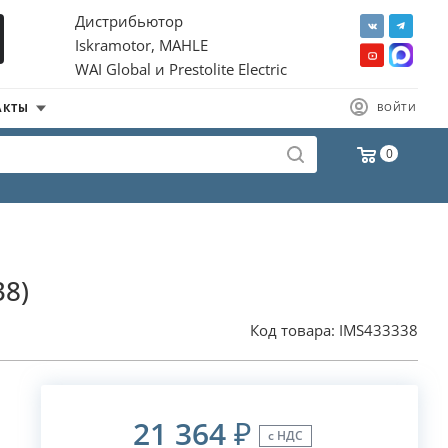
Дистрибьютор
Iskramotor, MAHLE
WAI Global и Prestolite Electric
АКТЫ
ВОЙТИ
0
38)
Код товара:
IMS433338
21 364
₽
с НДС