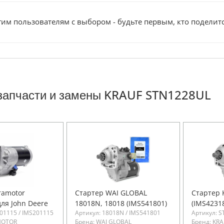
им пользователям с выбором - будьте первым, кто поделит
запчасти и замены KRAUF STN1228UL
ramotor
Стартер WAI GLOBAL
Стартер 
ля John Deere
18018N, 18018 (IMS541801)
(IMS4231
01115 / IMS201115
Артикул: 18018N / IMS541801
Артикул: S
MOTOR
Бренд: WAI GLOBAL
Бренд: KR