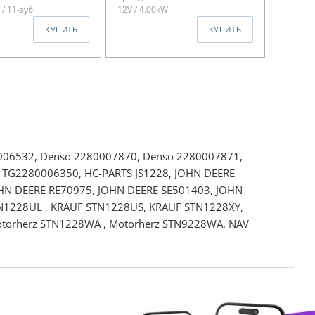
 / 11-зуб
12V / 4.00kW
КУПИТЬ
КУПИТЬ
006532, Denso 2280007870, Denso 2280007871,
 TG2280006350, HC-PARTS JS1228, JOHN DEERE
HN DEERE RE70975, JOHN DEERE SE501403, JOHN
N1228UL , KRAUF STN1228US, KRAUF STN1228XY,
otorherz STN1228WA , Motorherz STN9228WA, NAV