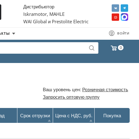
Дистрибьютор
Iskramotor, MAHLE
WAI Global и Prestolite Electric
АКТЫ
ВОЙТИ
0
Ваш уровень цен:
Розничная стоимость
Запросить оптовую группу
ад
Срок отгрузки
Цена с НДС, руб.
Покупка