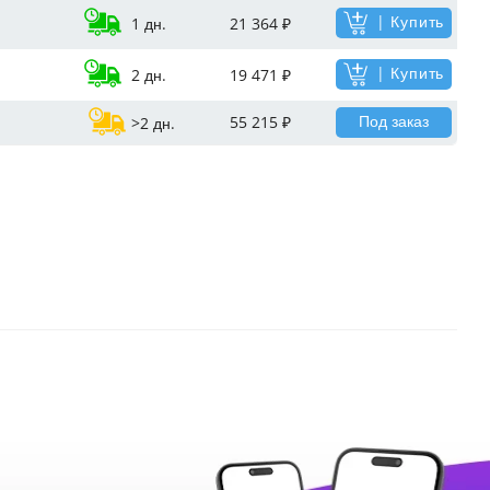
| Купить
1 дн.
21 364 ₽
| Купить
2 дн.
19 471 ₽
Под заказ
55 215 ₽
>2 дн.