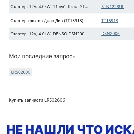
Стартер, 12V, 4.0kW, 11-зуб, Krauf STN1228UL для John Deere, замена RE501294, RE501298, RE69704, RE70957, RE70975, SE501403, TY24439 (Искра АЕ: IMS433338)
STN1228UL
Стартер трактор Джон Дир (TT15913)
TT15913
DSN2006
Стартер, 12V, 4.0kW, DENSO DSN2006 для техники John Deere (Джон Дир) с дв. John Deere (Джон Дир). (2589223C91, 91-29-5458, CST40202AS, C07825, DSN2006, DSN2021, JS1228, RE501294, RE501298, RE69704, RE70957, RE70975, SE501403, TY24439, STN1228NB) (Искра АЕ
Мои последние запросы
LRS02606
Купить запчасти LRS02606