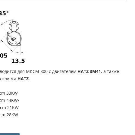
водится для МКСМ 800 с двигателем
HATZ 3М41
, а также
гателями
HATZ
:
ccm 33KW
ccm 44KW/
0ccm 21KW
ccm 28KW