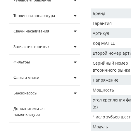
Рулевое управление
Бренд
Топливная аппаратура
Гарантия
Свечи накаливания
Артикул
Код MAHLE
Запчасти отопителя
Второй номер арт
Фильтры
Серийный номер
вторичного рынка
Фары и маяки
Напряжение
Мощность
Бензонасосы
Угол крепления ф
(α)
Дополнительная
номенклатура
Число зубьев шес
Модуль