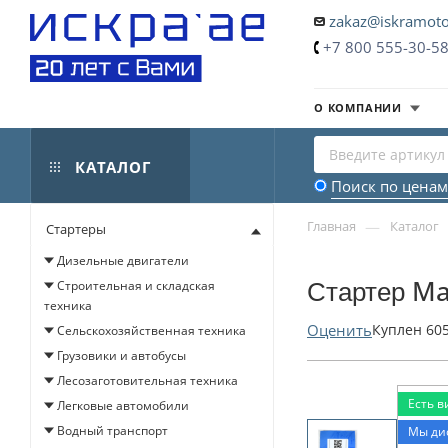
zakaz@iskramoto
+7 800 555-30-5
О КОМПАНИИ
КАТАЛОГ
Поиск по ценам
—
Главная
Каталог
Стартеры
Дизельные двигатели
Стартер Ma
Строительная и складская
техника
Оценить
Куплен
60
Сельскохозяйственная техника
Грузовики и автобусы
Лесозаготовительная техника
Есть в
Легковые автомобили
Водный транспорт
Мы ди