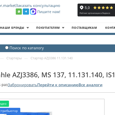
r.market
Заказать консультацию
Пишите нам!
8
НАШИ БРЕНДЫ
ПОКУПАТЕЛЯМ
ПОСТАВЩИКАМ
КОНТ
Поиск по каталогу
—
—
Стартеры
Стартер AZJ3386 11.131.140
hle AZJ3386, MS 137, 11.131.140, IS
5
раз
Забронировать
Перейти к описанию
Все аналоги
идео
стрибьютор