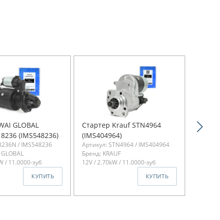
WAI GLOBAL
Стартер Krauf STN4964
Старте
18236 (IMS548236)
(IMS404964)
(IMS40
8236N / IMS548236
Артикул: STN4964 / IMS404964
Артикул
I GLOBAL
Бренд: KRAUF
Бренд: 
W / 11.0000-зуб
12V / 2.70kW / 11.0000-зуб
12V / 2.
КУПИТЬ
КУПИТЬ