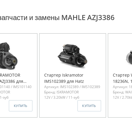
запчасти и замены MAHLE AZJ3386
SKRAMOTOR
Стартер Iskramotor
Стартер 
AZJ3386 для
IMS102389 для Hatz
18236N, 
01140 / IMS101140
Артикул: IMS102389 / IMS102389
Артикул: 1
HATZ 2M41,
MOTOR
Бренд: ISKRAMOTOR
Бренд: WA
11-зуб
12V / 3.20kW / 11-зуб
12V / 2.70k
КУПИТЬ
КУПИТЬ