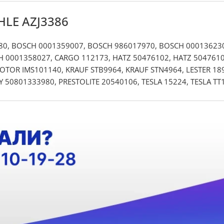
HLE AZJ3386
980, BOSCH 0001359007, BOSCH 986017970, BOSCH 00013623
0001358027, CARGO 112173, HATZ 50476102, HATZ 50476101, I
MOTOR IMS101140, KRAUF STB9964, KRAUF STN4964, LESTER 18
 50801333980, PRESTOLITE 20540106, TESLA 15224, TESLA TT