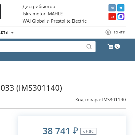
Дистрибьютор
Iskramotor, MAHLE
WAI Global и Prestolite Electric
АКТЫ
ВОЙТИ
0
1033 (IMS301140)
Код товара:
IMS301140
38 741
₽
с НДС