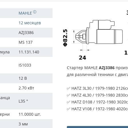
MAHLE
12 месяцев
AZJ3386
MS 137
икула
11.131.140
IS1033
Стартер MAHLE
AZJ3386
произ
для различной техники с дви
12 В
2.70 кВт
✅ HATZ 3L30 / 1979-1980 2126
✅ HATZ 4L30 / 1979-1980 2830
ланца
L35 °
✅ HATZ D108 / 1972-1980 302
✅ HATZ V108 / 1972-1980 4020
терни
11.0000 шт.
3 мм